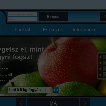
Belépés
Főoldal
Eszközök
Információ
égetsz el, mint
gyni fogsz!
élodat
portoltál
onon
i?
heti 0.5 kg fogyás
MA