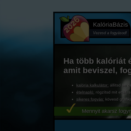
KalóriaBázis
Vezesd a fogyásod!
Ha több kalóriát 
amit beviszel, fo
kalória kalkulátor:
állítsd be c
ételnapló:
rögzítsd mit ettél, s
sikeres fogyás:
kövesd grafik
Mennyit akarsz fogyn