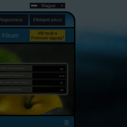
Magyar
Regisztráció
Elfelejtett jelszó
Mit nyújt a
Fórum
Prémium tagság?
Tagok összfogyása:
kg
Ma bevitt összkcal:
kcal
Mai napon aktív tagok:
fő
Kereshető ételek:
db