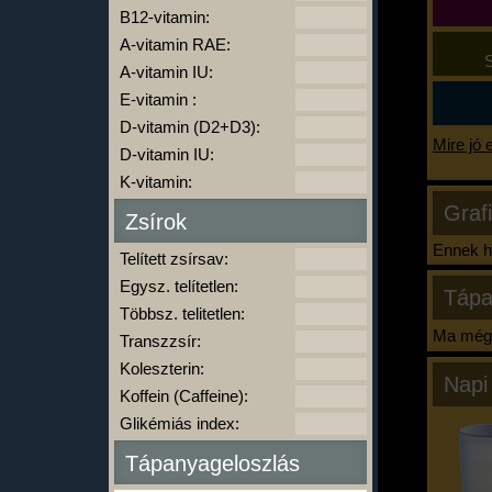
B12-vitamin:
A-vitamin RAE:
S
A-vitamin IU:
E-vitamin :
D-vitamin (D2+D3):
Mire jó 
D-vitamin IU:
K-vitamin:
Graf
Zsírok
Ennek ha
Telített zsírsav:
Egysz. telítetlen:
Tápa
Többsz. telitetlen:
Ma még 
Transzzsír:
Koleszterin:
Napi
Koffein (Caffeine):
Glikémiás index:
Tápanyageloszlás