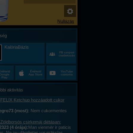
ség
KalóriaBázis
FB csoport
csatlakozás
Értékeld
Értékeld
YouTube
Google
App Store
csatorna
Play
bbi aktivitás
 FELIX Ketchup hozzáadott cukor
egro73 (most):
Nem cukormentes
0%-al kevesebb cukor
 Zöldborsós csirkemáj diétásan:
2323 (4 órája):
Man vienmēr ir paticis
tas. Ne jau dārglietas vai mākslas