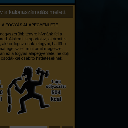
v a kalóriaszámolás mellett
. A FOGYÁS ALAPEGYENLETE
egegyszerűbb tényre hívnánk fel a
med. Akármit is sportolsz, akármit is
, akkor fogsz csak lefogyni, ha több
riát égetsz el, mint amit megeszel.
an ez a fogyás alapegyenlete, ne dőlj
 csodákkal csábító hirdetéseknek.