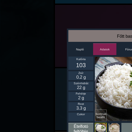
Főtt ba
Napló
Fór
Adatok
Kalória
103
Zsír
0.2 g
Szénhidrát
22 g
Fehérje
2 g
Rost
3.3 g
Ikonnak
Cukor
beállít
Ételfotó
feltöltés