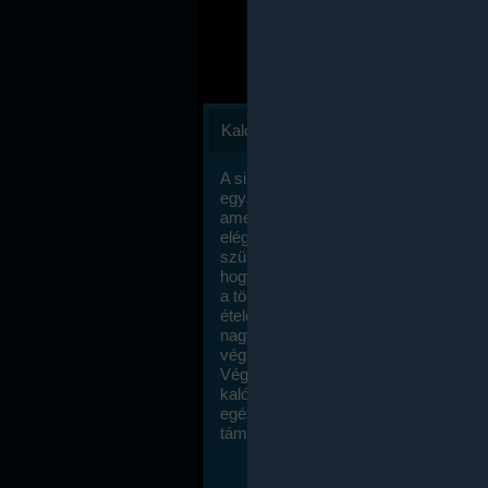
Kalóriaszámlálás
A sikeres fogyás titka valójában igen
egyszerű: égess több energiát, mint
amennyit beviszel. Természetesen e
elég nagy fegyelemre és akaraterőre
szükség, de meglepődve fogod tapasz
hogy a kalóriaszámolás mennyire ru
a többi diétához képest. Itt nincsenek ti
ételek és a megengedett kalóriabevite
nagymértékben növelheted ha testmo
végzel.
Végül, de nem utolsó sorban, a
kalóriaszámolás módszerét a legtöbb
egészségügyi szakorvos ajánlja és
támogatja.
To