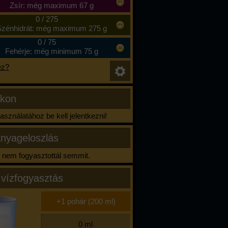
Zsír: még maximum 67 g
0
/
275
zénhidrát: még maximum 275 g
0
/
75
Fehérje: még minimum 75 g
ez?
ikon
sználatához be kell jelentkezni!
nyageloszlás
nem fogyasztottál semmit.
 vízfogyasztás