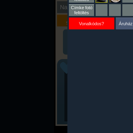
Nap kiértékelése
Címke fotó
feltöltés
Kalória
Szöveges
Szimulátor
Értékelés
Vonalkódos?
Áruház