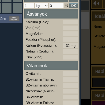
Ft
OK
Ásványok
Ideál
Ha ma már nem eszel/sportolsz többet,
lánc
kattints a kiértékelésre!
Kálcium (Calc):
A Kalória Szimulátor Prémium funkció.
Nem:
Vas (Iron):
Magnézium :
Születé
Foszfor (Phosphor):
-
Kálium (Potassium):
Magass
Nátrium (Sodium):
Cink (Zinc):
kalóriabázis.hu
Vitaminok
Napi
C-vitamin:
B1-vitamin Tiamin:
B2-vitamin riboflavin:
Nikotinsav (Niacin):
Napi
B6-vitamin:
B9-vitamin Folsav: