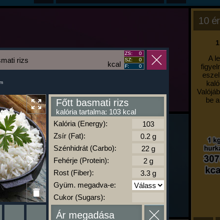
10 ér
1
ZS:
0
A l
smati rizs
SZ:
0
kcal
figyel
F:
0
eszel
kaló
um
Valójáb
be a
Főtt basmati rizs
kalória tartalma: 103 kcal
Kalória (Energy):
Zsír (Fat):
Szénhidrát (Carbo):
Fehérje (Protein):
Rost (Fiber):
Gyüm. megadva-e:
Cukor (Sugars):
Ár megadása