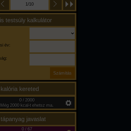
1/10
is testsúly kalkulátor
si év:
ág:
 kalória kereted
0 / 2000
Még 2000 kcal-t ehetsz ma.
 tápanyag javaslat
0
/
67