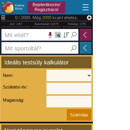
2026.08.08
Bejelentkezés/
Kalória
Bázis
Regisztráció
0
/ 2000. Még
2000
kcal-t ehetsz.
Zsír:
0
/67
Szénhidrát:
0
/275
Fehérje:
0
/75
Ideális testsúly kalkulátor
Nem:
Születési év:
Magasság: