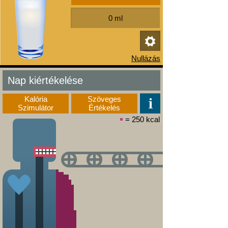
Nap kiértékelése
Kalória
Szöveges
Szimulátor
Értékelés