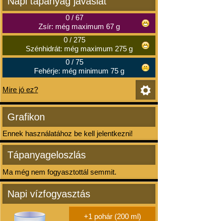
Napi tápanyag javaslat
0
/
67
Zsír: még maximum 67 g
0
/
275
Szénhidrát: még maximum 275 g
0
/
75
Fehérje: még minimum 75 g
Mire jó ez?
Grafikon
Ennek használatához be kell jelentkezni!
Tápanyageloszlás
Ma még nem fogyasztottál semmit.
Napi vízfogyasztás