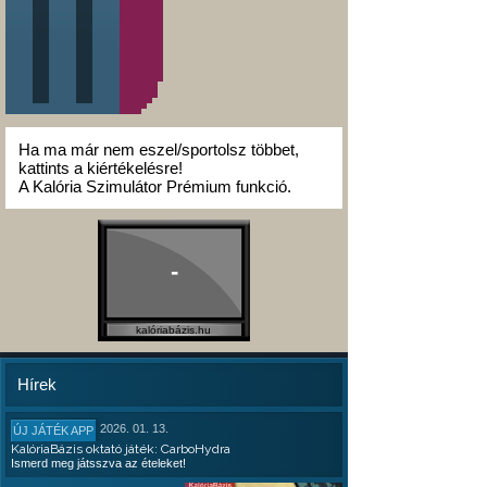
Ha ma már nem eszel/sportolsz többet,
kattints a kiértékelésre!
A Kalória Szimulátor Prémium funkció.
-
kalóriabázis.hu
Hírek
2026. 01. 13.
ÚJ JÁTÉK APP
KalóriaBázis oktató játék: CarboHydra
Ismerd meg játsszva az ételeket!