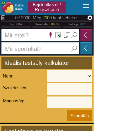
2026.08.09
Bejelentkezés/
Kalória
Bázis
Regisztráció
0
/ 2000. Még
2000
kcal-t ehetsz.
Zsír:
0
/67
Szénhidrát:
0
/275
Fehérje:
0
/75
Ideális testsúly kalkulátor
Nem:
Születési év:
Magasság: