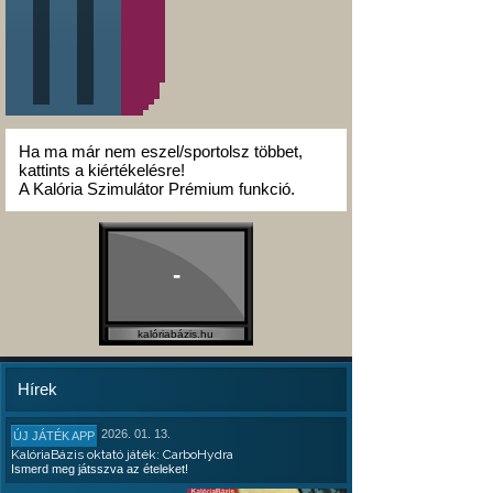
Ha ma már nem eszel/sportolsz többet,
kattints a kiértékelésre!
A Kalória Szimulátor Prémium funkció.
-
kalóriabázis.hu
Hírek
2026. 01. 13.
ÚJ JÁTÉK APP
KalóriaBázis oktató játék: CarboHydra
Ismerd meg játsszva az ételeket!