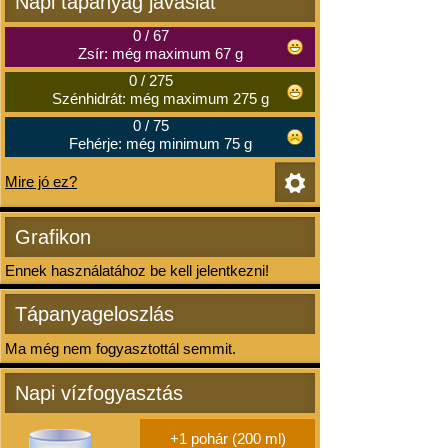
Napi tápanyag javaslat
0
/
67
Zsír: még maximum 67 g
0
/
275
Szénhidrát: még maximum 275 g
0
/
75
Fehérje: még minimum 75 g
Mire jó ez?
Grafikon
Ennek használatához be kell jelentkezni!
Tápanyageloszlás
Ma még nem fogyasztottál semmit.
Napi vízfogyasztás