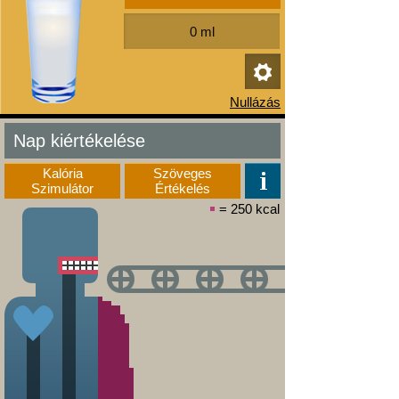
Nap kiértékelése
Kalória
Szöveges
Szimulátor
Értékelés