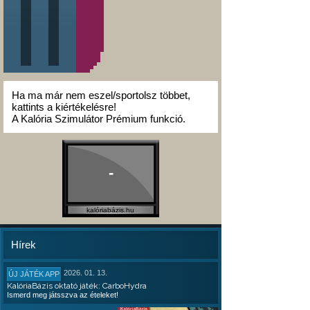
Ha ma már nem eszel/sportolsz többet,
kattints a kiértékelésre!
A Kalória Szimulátor Prémium funkció.
-
kalóriabázis.hu
Hírek
2026. 01. 13.
ÚJ JÁTÉK APP
KalóriaBázis oktató játék: CarboHydra
Ismerd meg játsszva az ételeket!