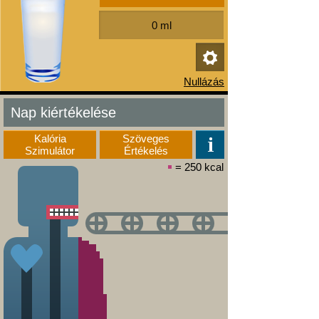
Nap kiértékelése
Kalória
Szöveges
Szimulátor
Értékelés