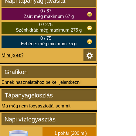
Napi tápanyag javaslat
0
/
67
Zsír: még maximum 67 g
0
/
275
Szénhidrát: még maximum 275 g
0
/
75
Fehérje: még minimum 75 g
Mire jó ez?
Grafikon
Ennek használatához be kell jelentkezni!
Tápanyageloszlás
Ma még nem fogyasztottál semmit.
Napi vízfogyasztás