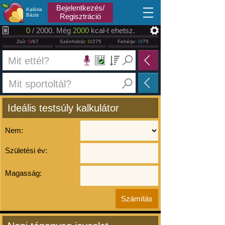
2026.08.06
Bejelentkezés/
Kalória
Bázis
Regisztráció
0
/ 2000. Még
2000
kcal-t ehetsz.
Zsír:
0
/67
Szénhidrát:
0
/275
Fehérje:
0
/75
Ideális testsúly kalkulátor
Nem:
Születési év:
Magasság: