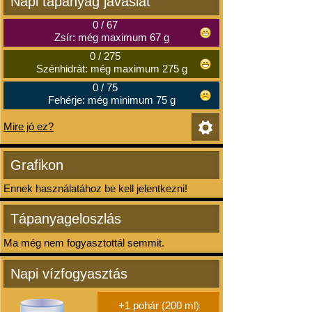
Napi tápanyag javaslat
0
/
67
Zsír: még maximum 67 g
0
/
275
Szénhidrát: még maximum 275 g
0
/
75
Fehérje: még minimum 75 g
Mire jó ez?
Grafikon
Ennek használatához be kell jelentkezni!
Tápanyageloszlás
Ma még nem fogyasztottál semmit.
Napi vízfogyasztás