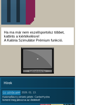
Ha ma már nem eszel/sportolsz többet,
kattints a kiértékelésre!
A Kalória Szimulátor Prémium funkció.
-
kalóriabázis.hu
Hírek
2026. 01. 13.
ÚJ JÁTÉK APP
KalóriaBázis oktató játék: CarboHydra
Ismerd meg játsszva az ételeket!