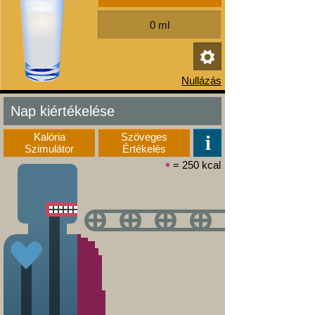
Nap kiértékelése
Kalória
Szöveges
Szimulátor
Értékelés