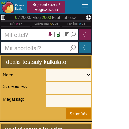
2026.08.06
Bejelentkezés/
Kalória
Bázis
Regisztráció
0
/ 2000. Még
2000
kcal-t ehetsz.
Zsír:
0
/67
Szénhidrát:
0
/275
Fehérje:
0
/75
Ideális testsúly kalkulátor
Nem:
Születési év:
Magasság: