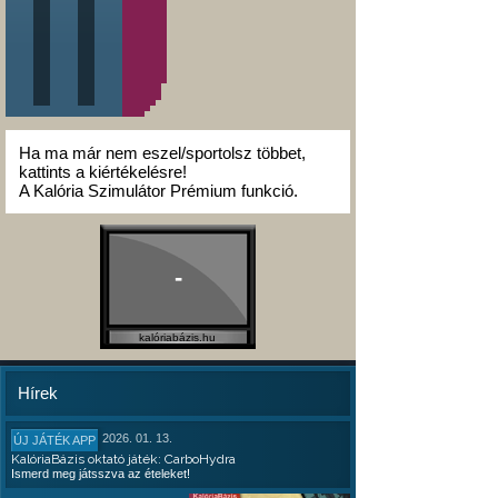
Ha ma már nem eszel/sportolsz többet,
kattints a kiértékelésre!
A Kalória Szimulátor Prémium funkció.
-
kalóriabázis.hu
Hírek
2026. 01. 13.
ÚJ JÁTÉK APP
KalóriaBázis oktató játék: CarboHydra
Ismerd meg játsszva az ételeket!