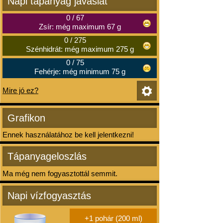
Napi tápanyag javaslat
0
/
67
Zsír: még maximum 67 g
0
/
275
Szénhidrát: még maximum 275 g
0
/
75
Fehérje: még minimum 75 g
Mire jó ez?
Grafikon
Ennek használatához be kell jelentkezni!
Tápanyageloszlás
Ma még nem fogyasztottál semmit.
Napi vízfogyasztás