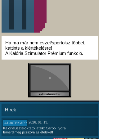
Ha ma már nem eszel/sportolsz többet,
kattints a kiértékelésre!
A Kalória Szimulátor Prémium funkció.
-
kalóriabázis.hu
Hírek
2026. 01. 13.
ÚJ JÁTÉK APP
KalóriaBázis oktató játék: CarboHydra
Ismerd meg játsszva az ételeket!