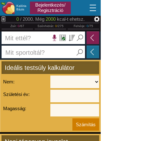
2026.08.08
Bejelentkezés/
Kalória
Bázis
Regisztráció
0
/ 2000. Még
2000
kcal-t ehetsz.
Zsír:
0
/67
Szénhidrát:
0
/275
Fehérje:
0
/75
Ideális testsúly kalkulátor
Nem:
Születési év:
Magasság: