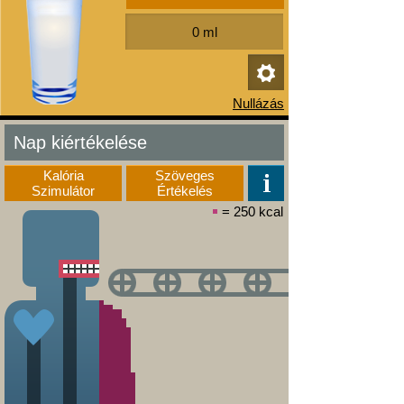
Nap kiértékelése
Kalória
Szöveges
Szimulátor
Értékelés