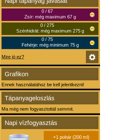
Napi tápanyag javaslat
0
/
67
Zsír: még maximum 67 g
0
/
275
Szénhidrát: még maximum 275 g
0
/
75
Fehérje: még minimum 75 g
Mire jó ez?
Grafikon
Ennek használatához be kell jelentkezni!
Tápanyageloszlás
Ma még nem fogyasztottál semmit.
Napi vízfogyasztás