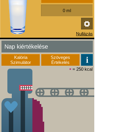
Nap kiértékelése
Kalória
Szöveges
Szimulátor
Értékelés