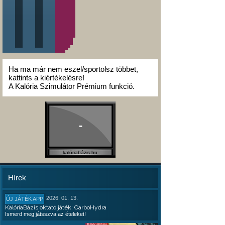
Ha ma már nem eszel/sportolsz többet,
kattints a kiértékelésre!
A Kalória Szimulátor Prémium funkció.
-
kalóriabázis.hu
Hírek
2026. 01. 13.
ÚJ JÁTÉK APP
KalóriaBázis oktató játék: CarboHydra
Ismerd meg játsszva az ételeket!