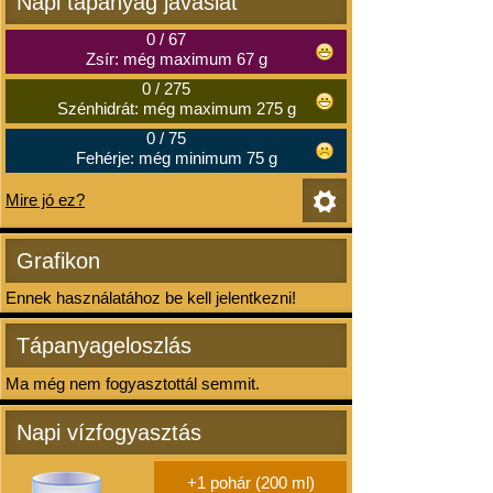
Napi tápanyag javaslat
0
/
67
Zsír: még maximum 67 g
0
/
275
Szénhidrát: még maximum 275 g
0
/
75
Fehérje: még minimum 75 g
Mire jó ez?
Grafikon
Ennek használatához be kell jelentkezni!
Tápanyageloszlás
Ma még nem fogyasztottál semmit.
Napi vízfogyasztás