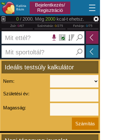
2026.08.06
Bejelentkezés/
Kalória
Bázis
Regisztráció
0
/ 2000. Még
2000
kcal-t ehetsz.
Zsír:
0
/67
Szénhidrát:
0
/275
Fehérje:
0
/75
Ideális testsúly kalkulátor
Nem:
Születési év:
Magasság: