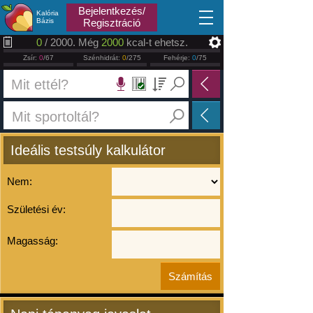
2026.08.06
Bejelentkezés/
Kalória
Bázis
Regisztráció
0
/ 2000. Még
2000
kcal-t ehetsz.
Zsír:
0
/67
Szénhidrát:
0
/275
Fehérje:
0
/75
Ideális testsúly kalkulátor
Nem:
Születési év:
Magasság: