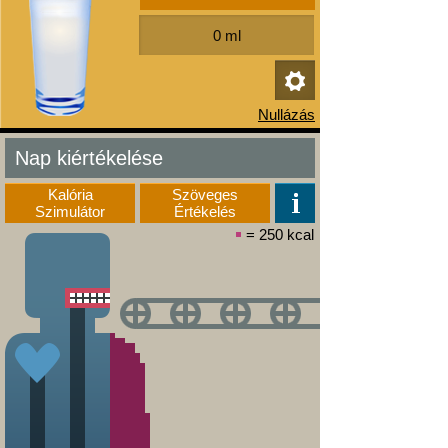
Nap kiértékelése
Kalória
Szöveges
Szimulátor
Értékelés