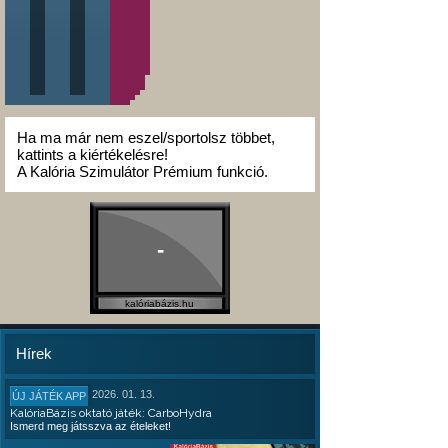
Ha ma már nem eszel/sportolsz többet,
kattints a kiértékelésre!
A Kalória Szimulátor Prémium funkció.
-
kalóriabázis.hu
Hírek
2026. 01. 13.
ÚJ JÁTÉK APP
KalóriaBázis oktató játék: CarboHydra
Ismerd meg játsszva az ételeket!