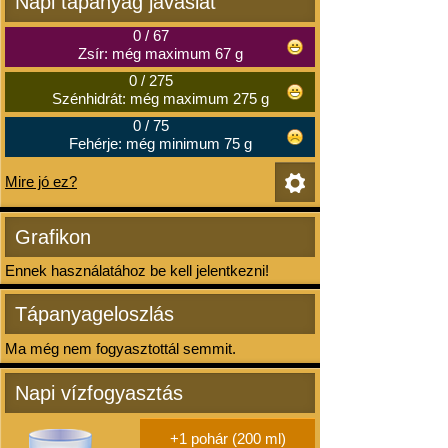
Napi tápanyag javaslat
0
/
67
Zsír: még maximum 67 g
0
/
275
Szénhidrát: még maximum 275 g
0
/
75
Fehérje: még minimum 75 g
Mire jó ez?
Grafikon
Ennek használatához be kell jelentkezni!
Tápanyageloszlás
Ma még nem fogyasztottál semmit.
Napi vízfogyasztás