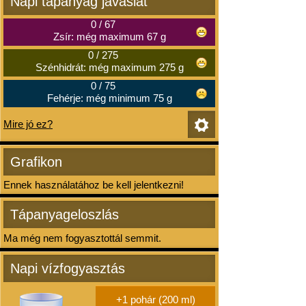
Napi tápanyag javaslat
0
/
67
Zsír: még maximum 67 g
0
/
275
Szénhidrát: még maximum 275 g
0
/
75
Fehérje: még minimum 75 g
Mire jó ez?
Grafikon
Ennek használatához be kell jelentkezni!
Tápanyageloszlás
Ma még nem fogyasztottál semmit.
Napi vízfogyasztás