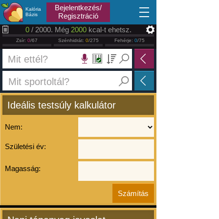
2026.08.08
Bejelentkezés/
Kalória
Bázis
Regisztráció
0
/ 2000. Még
2000
kcal-t ehetsz.
Zsír:
0
/67
Szénhidrát:
0
/275
Fehérje:
0
/75
Ideális testsúly kalkulátor
Nem:
Születési év:
Magasság: