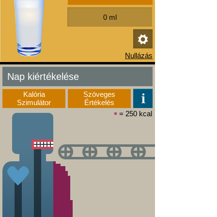
Nap kiértékelése
Kalória
Szöveges
Szimulátor
Értékelés