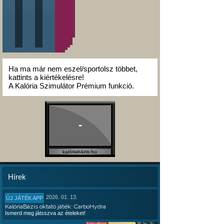
Ha ma már nem eszel/sportolsz többet,
kattints a kiértékelésre!
A Kalória Szimulátor Prémium funkció.
-
kalóriabázis.hu
Hírek
2026. 01. 13.
ÚJ JÁTÉK APP
KalóriaBázis oktató játék: CarboHydra
Ismerd meg játsszva az ételeket!