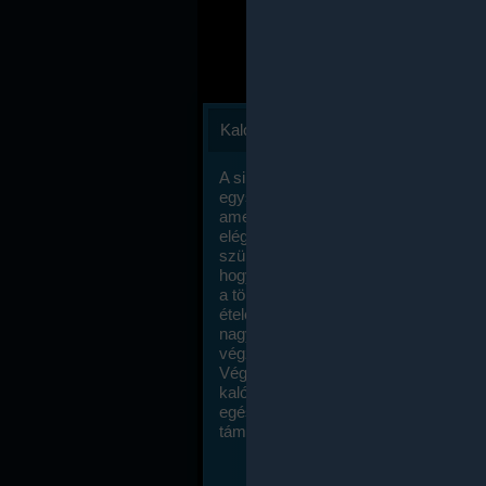
Kalóriaszámlálás
A sikeres fogyás titka valójában igen
egyszerű: égess több energiát, mint
amennyit beviszel. Természetesen e
elég nagy fegyelemre és akaraterőre
szükség, de meglepődve fogod tapasz
hogy a kalóriaszámolás mennyire ru
a többi diétához képest. Itt nincsenek ti
ételek és a megengedett kalóriabevite
nagymértékben növelheted ha testmo
végzel.
Végül, de nem utolsó sorban, a
kalóriaszámolás módszerét a legtöbb
egészségügyi szakorvos ajánlja és
támogatja.
To