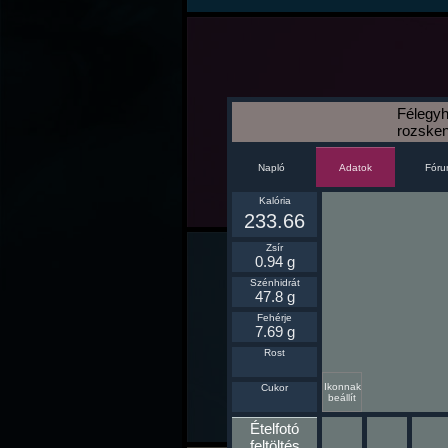
Félegyh
rozske
Napló
Fór
Adatok
Kalória
233.66
Zsír
0.94 g
Szénhidrát
47.8 g
Fehérje
7.69 g
Rost
Ikonnak
Cukor
beállít
Ételfotó
feltöltés