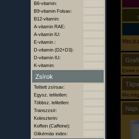
B6-vitamin:
B9-vitamin Folsav:
S
B12-vitamin:
A-vitamin RAE:
A-vitamin IU:
Mire jó 
E-vitamin :
D-vitamin (D2+D3):
D-vitamin IU:
Graf
K-vitamin:
Ennek ha
Zsírok
Tápa
Telített zsírsav:
Egysz. telítetlen:
Ma még 
Többsz. telitetlen:
Napi
Transzzsír:
Koleszterin:
Koffein (Caffeine):
Glikémiás index: