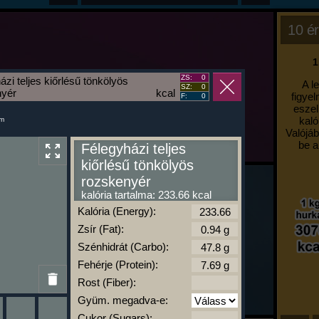
10 ér
1
ZS:
0
ázi teljes kiőrlésű tönkölyös
A l
SZ:
0
nyér
kcal
figyel
F:
0
eszel
kaló
um
Valójáb
be a
Félegyházi teljes
kiőrlésű tönkölyös
rozskenyér
kalória tartalma: 233.66 kcal
Kalória (Energy):
Zsír (Fat):
Szénhidrát (Carbo):
Fehérje (Protein):
Rost (Fiber):
Gyüm. megadva-e:
Cukor (Sugars):