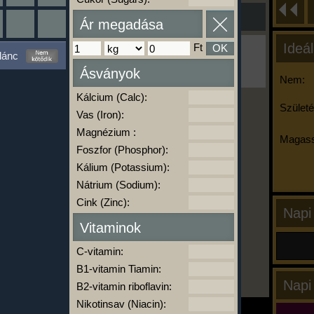
Ár megadása
Ideál
Ft
OK
Ha ma már nem eszel/sportolsz többet,
lánc
kattints a kiértékelésre!
Ásványok
A Kalória Szimulátor Prémium funkció.
Nem:
Kálcium (Calc):
Születé
Vas (Iron):
-
Magnézium :
Magass
Foszfor (Phosphor):
Kálium (Potassium):
kalóriabázis.hu
Nátrium (Sodium):
Cink (Zinc):
Napi
Vitaminok
C-vitamin:
B1-vitamin Tiamin:
Napi
B2-vitamin riboflavin:
Nikotinsav (Niacin):