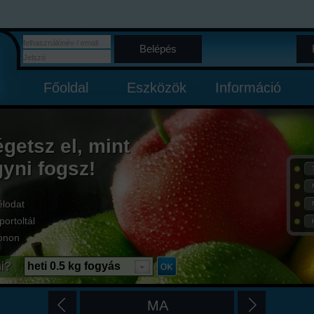
Belépés
Főoldal
Eszközök
Információ
égetsz el, mint
gyni fogsz!
élodat
portoltál
onon
i?
heti 0.5 kg fogyás
MA