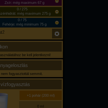
Zsír: még maximum 67 g
0
/
275
zénhidrát: még maximum 275 g
0
/
75
Fehérje: még minimum 75 g
ez?
ikon
sználatához be kell jelentkezni!
nyageloszlás
nem fogyasztottál semmit.
 vízfogyasztás