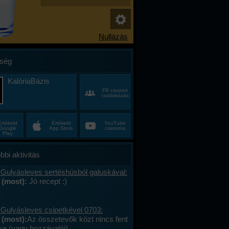
ség
KalóriaBázis
FB csoport
csatlakozás
Értékeld
Értékeld
YouTube
Google
App Store
csatorna
Play
bbi aktivitás
 Gulyásleves sertéshúsból galuskával:
 (most):
Jó recept :)
 Gulyásleves csipetkével 0703:
 (most):
Az összetevők közt nincs fent
ke (vagy hozzávalói).