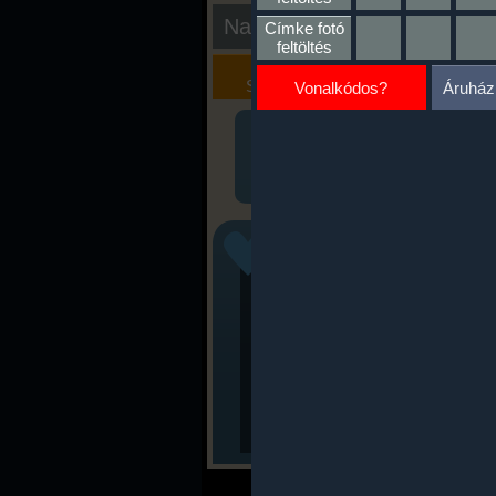
Nap kiértékelése
Címke fotó
feltöltés
Kalória
Szöveges
Szimulátor
Értékelés
Vonalkódos?
Áruház