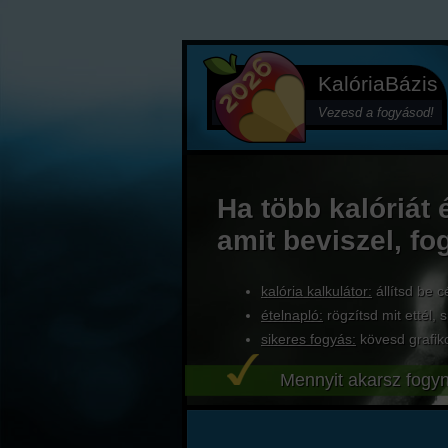
KalóriaBázis
Vezesd a fogyásod!
Ha több kalóriát 
amit beviszel, fo
kalória kalkulátor:
állítsd be c
ételnapló:
rögzítsd mit ettél, s
sikeres fogyás:
kövesd grafik
Mennyit akarsz fogyn