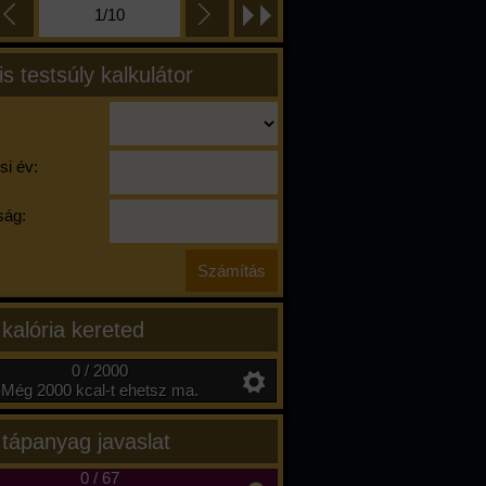
1/10
is testsúly kalkulátor
si év:
ág:
 kalória kereted
0 / 2000
Még 2000 kcal-t ehetsz ma.
 tápanyag javaslat
0
/
67