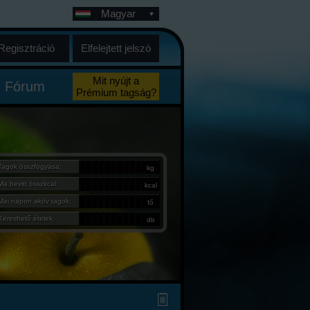
Magyar
Regisztráció
Elfelejtett jelszó
Mit nyújt a
Fórum
Prémium tagság?
Tagok összfogyása:
kg
Ma bevitt összkcal:
kcal
Mai napon aktív tagok:
fő
Kereshető ételek:
db