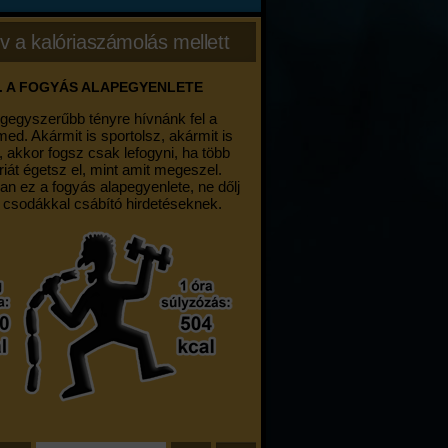
v a kalóriaszámolás mellett
. A FOGYÁS ALAPEGYENLETE
egegyszerűbb tényre hívnánk fel a
med. Akármit is sportolsz, akármit is
, akkor fogsz csak lefogyni, ha több
riát égetsz el, mint amit megeszel.
an ez a fogyás alapegyenlete, ne dőlj
 csodákkal csábító hirdetéseknek.