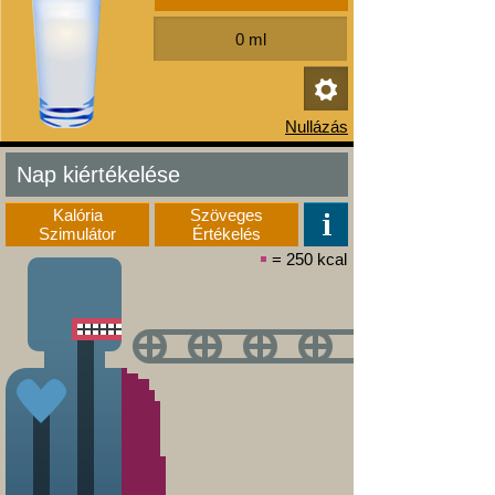
Nap kiértékelése
Kalória
Szöveges
Szimulátor
Értékelés