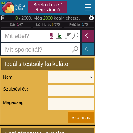
2026.08.07
Bejelentkezés/
Kalória
Bázis
Regisztráció
0
/ 2000. Még
2000
kcal-t ehetsz.
Zsír:
0
/67
Szénhidrát:
0
/275
Fehérje:
0
/75
Ideális testsúly kalkulátor
Nem:
Születési év:
Magasság: