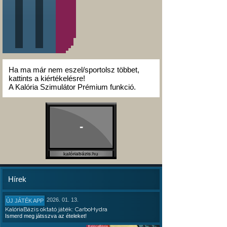
Ha ma már nem eszel/sportolsz többet,
kattints a kiértékelésre!
A Kalória Szimulátor Prémium funkció.
-
kalóriabázis.hu
Hírek
2026. 01. 13.
ÚJ JÁTÉK APP
KalóriaBázis oktató játék: CarboHydra
Ismerd meg játsszva az ételeket!