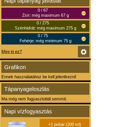
Napi tápanyag javaslat
0
/
67
Zsír: még maximum 67 g
0
/
275
Szénhidrát: még maximum 275 g
0
/
75
Fehérje: még minimum 75 g
Mire jó ez?
Grafikon
Ennek használatához be kell jelentkezni!
Tápanyageloszlás
Ma még nem fogyasztottál semmit.
Napi vízfogyasztás