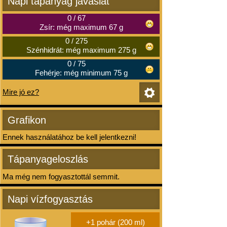
Napi tápanyag javaslat
0
/
67
Zsír: még maximum 67 g
0
/
275
Szénhidrát: még maximum 275 g
0
/
75
Fehérje: még minimum 75 g
Mire jó ez?
Grafikon
Ennek használatához be kell jelentkezni!
Tápanyageloszlás
Ma még nem fogyasztottál semmit.
Napi vízfogyasztás