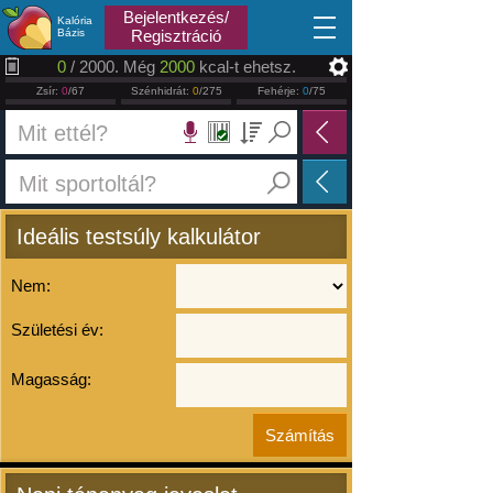
2026.08.06
Bejelentkezés/
Kalória
Bázis
Regisztráció
0
/ 2000. Még
2000
kcal-t ehetsz.
Zsír:
0
/67
Szénhidrát:
0
/275
Fehérje:
0
/75
Ideális testsúly kalkulátor
Nem:
Születési év:
Magasság: