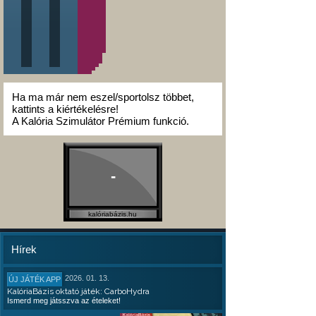
Ha ma már nem eszel/sportolsz többet,
kattints a kiértékelésre!
A Kalória Szimulátor Prémium funkció.
-
kalóriabázis.hu
Hírek
2026. 01. 13.
ÚJ JÁTÉK APP
KalóriaBázis oktató játék: CarboHydra
Ismerd meg játsszva az ételeket!