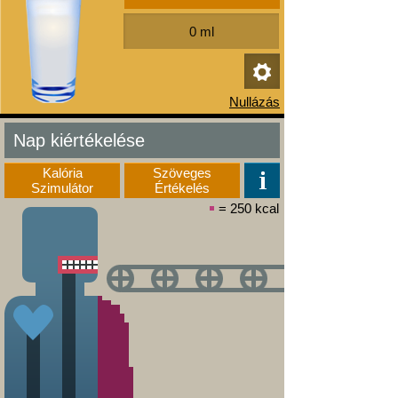
Nap kiértékelése
Kalória
Szöveges
Szimulátor
Értékelés