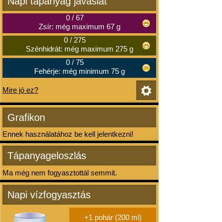
Napi tápanyag javaslat
0
/
67
Zsír: még maximum 67 g
0
/
275
Szénhidrát: még maximum 275 g
0
/
75
Fehérje: még minimum 75 g
Mire jó ez?
Grafikon
Ennek használatához be kell jelentkezni!
Tápanyageloszlás
Ma még nem fogyasztottál semmit.
Napi vízfogyasztás