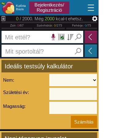
2026.08.08
Bejelentkezés/
Kalória
Bázis
Regisztráció
0
/ 2000. Még
2000
kcal-t ehetsz.
Zsír:
0
/67
Szénhidrát:
0
/275
Fehérje:
0
/75
Ideális testsúly kalkulátor
Nem:
Születési év:
Magasság: