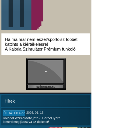
Ha ma már nem eszel/sportolsz többet,
kattints a kiértékelésre!
A Kalória Szimulátor Prémium funkció.
-
kalóriabázis.hu
Hírek
2026. 01. 13.
ÚJ JÁTÉK APP
KalóriaBázis oktató játék: CarboHydra
Ismerd meg játsszva az ételeket!