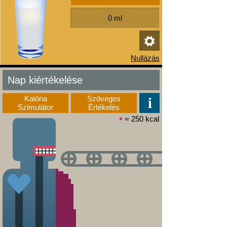
Nap kiértékelése
Kalória
Szöveges
Szimulátor
Értékelés