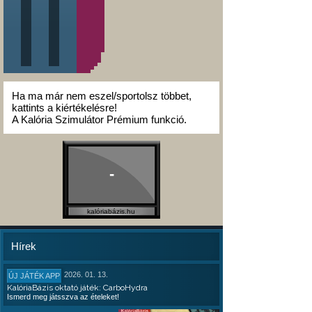
Ha ma már nem eszel/sportolsz többet,
kattints a kiértékelésre!
A Kalória Szimulátor Prémium funkció.
-
kalóriabázis.hu
Hírek
2026. 01. 13.
ÚJ JÁTÉK APP
KalóriaBázis oktató játék: CarboHydra
Ismerd meg játsszva az ételeket!