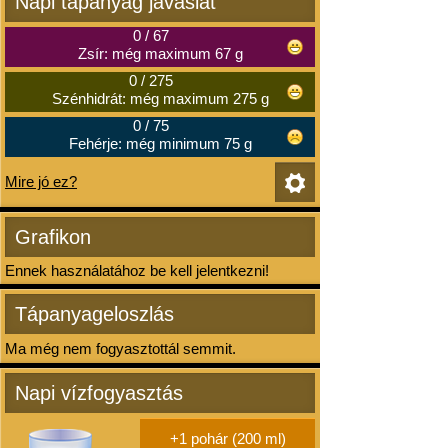
Napi tápanyag javaslat
0
/
67
Zsír: még maximum 67 g
0
/
275
Szénhidrát: még maximum 275 g
0
/
75
Fehérje: még minimum 75 g
Mire jó ez?
Grafikon
Ennek használatához be kell jelentkezni!
Tápanyageloszlás
Ma még nem fogyasztottál semmit.
Napi vízfogyasztás