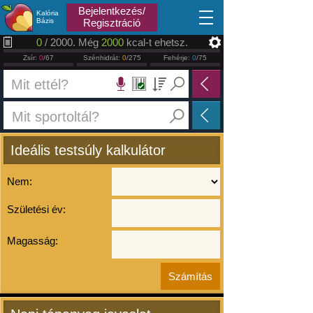
2026.08.06
Bejelentkezés/
Kalória
Bázis
Regisztráció
0
/ 2000. Még
2000
kcal-t ehetsz.
Zsír:
0
/67
Szénhidrát:
0
/275
Fehérje:
0
/75
Ideális testsúly kalkulátor
Nem:
Születési év:
Magasság: