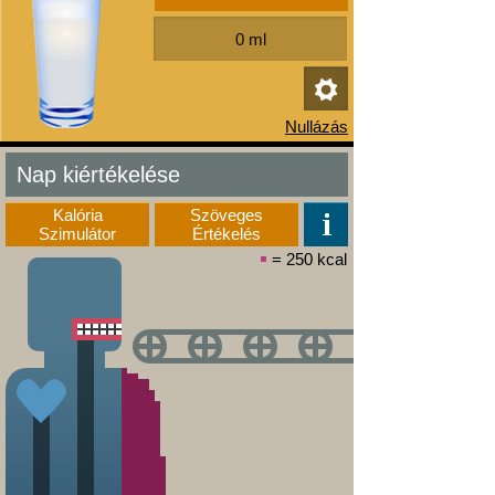
Nap kiértékelése
Kalória
Szöveges
Szimulátor
Értékelés