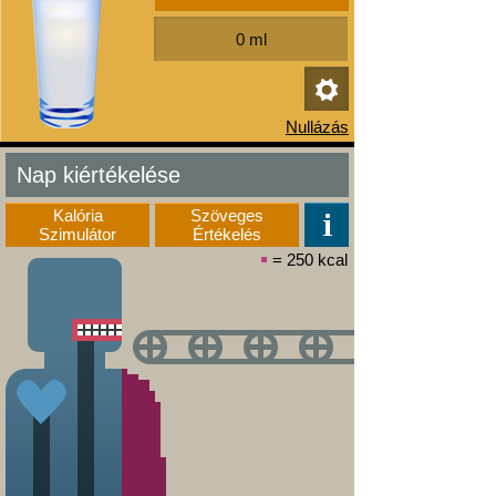
Nap kiértékelése
Kalória
Szöveges
Szimulátor
Értékelés