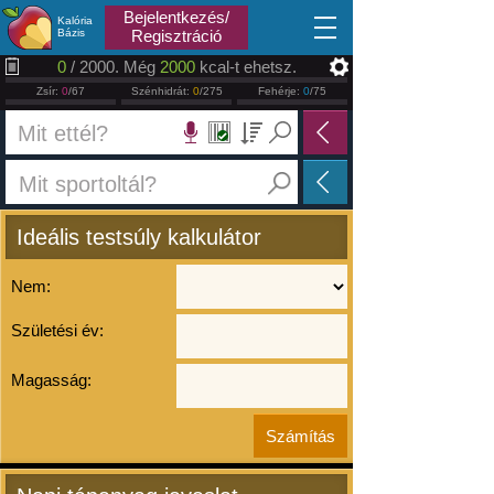
2026.08.07
Bejelentkezés/
Kalória
Bázis
Regisztráció
0
/ 2000. Még
2000
kcal-t ehetsz.
Zsír:
0
/67
Szénhidrát:
0
/275
Fehérje:
0
/75
Ideális testsúly kalkulátor
Nem:
Születési év:
Magasság: