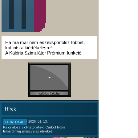
Ha ma már nem eszel/sportolsz többet,
kattints a kiértékelésre!
A Kalória Szimulátor Prémium funkció.
-
kalóriabázis.hu
Hírek
2026. 01. 13.
ÚJ JÁTÉK APP
KalóriaBázis oktató játék: CarboHydra
Ismerd meg játsszva az ételeket!