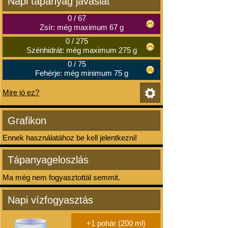
Napi tápanyag javaslat
0
/
67
Zsír: még maximum 67 g
0
/
275
Szénhidrát: még maximum 275 g
0
/
75
Fehérje: még minimum 75 g
Mire jó ez?
Grafikon
Ennek használatához be kell jelentkezni!
Tápanyageloszlás
Ma még nem fogyasztottál semmit.
Napi vízfogyasztás