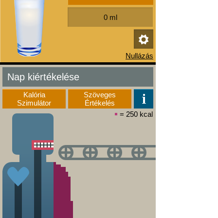
Nap kiértékelése
Kalória
Szöveges
Szimulátor
Értékelés