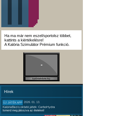
Ha ma már nem eszel/sportolsz többet,
kattints a kiértékelésre!
A Kalória Szimulátor Prémium funkció.
-
kalóriabázis.hu
Hírek
2026. 01. 13.
ÚJ JÁTÉK APP
KalóriaBázis oktató játék: CarboHydra
Ismerd meg játsszva az ételeket!