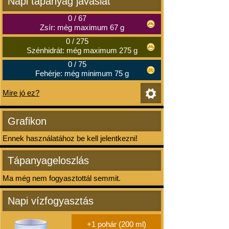
Napi tápanyag javaslat
0
/
67
Zsír: még maximum 67 g
0
/
275
Szénhidrát: még maximum 275 g
0
/
75
Fehérje: még minimum 75 g
Mire jó ez?
Grafikon
Ennek használatához be kell jelentkezni!
Tápanyageloszlás
Ma még nem fogyasztottál semmit.
Napi vízfogyasztás