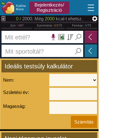
2026.08.06
Bejelentkezés/
Kalória
Bázis
Regisztráció
0
/ 2000. Még
2000
kcal-t ehetsz.
Zsír:
0
/67
Szénhidrát:
0
/275
Fehérje:
0
/75
Ideális testsúly kalkulátor
Nem:
Születési év:
Magasság: