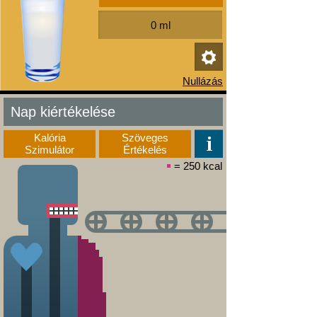
Nap kiértékelése
Kalória
Szöveges
Szimulátor
Értékelés