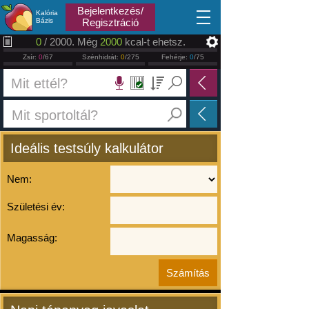
2026.08.06
Bejelentkezés/
Kalória
Bázis
Regisztráció
0
/ 2000. Még
2000
kcal-t ehetsz.
Zsír:
0
/67
Szénhidrát:
0
/275
Fehérje:
0
/75
Ideális testsúly kalkulátor
Nem:
Születési év:
Magasság: