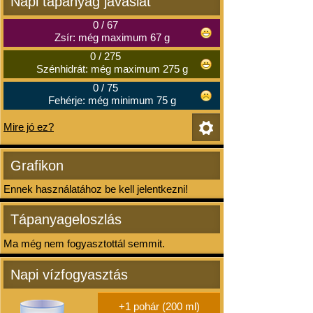
Napi tápanyag javaslat
0
/
67
Zsír: még maximum 67 g
0
/
275
Szénhidrát: még maximum 275 g
0
/
75
Fehérje: még minimum 75 g
Mire jó ez?
Grafikon
Ennek használatához be kell jelentkezni!
Tápanyageloszlás
Ma még nem fogyasztottál semmit.
Napi vízfogyasztás