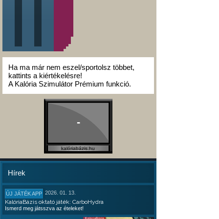
Ha ma már nem eszel/sportolsz többet,
kattints a kiértékelésre!
A Kalória Szimulátor Prémium funkció.
-
kalóriabázis.hu
Hírek
2026. 01. 13.
ÚJ JÁTÉK APP
KalóriaBázis oktató játék: CarboHydra
Ismerd meg játsszva az ételeket!