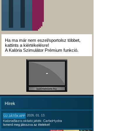
Ha ma már nem eszel/sportolsz többet,
kattints a kiértékelésre!
A Kalória Szimulátor Prémium funkció.
-
kalóriabázis.hu
Hírek
2026. 01. 13.
ÚJ JÁTÉK APP
KalóriaBázis oktató játék: CarboHydra
Ismerd meg játsszva az ételeket!