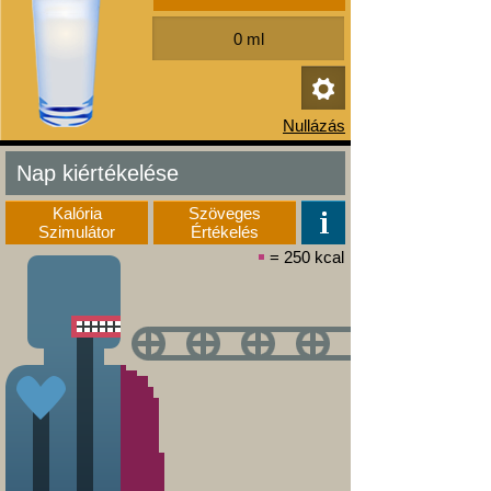
Nap kiértékelése
Kalória
Szöveges
Szimulátor
Értékelés