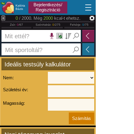
2026.08.06
Bejelentkezés/
Kalória
Bázis
Regisztráció
0
/ 2000. Még
2000
kcal-t ehetsz.
Zsír:
0
/67
Szénhidrát:
0
/275
Fehérje:
0
/75
Ideális testsúly kalkulátor
Nem:
Születési év:
Magasság: