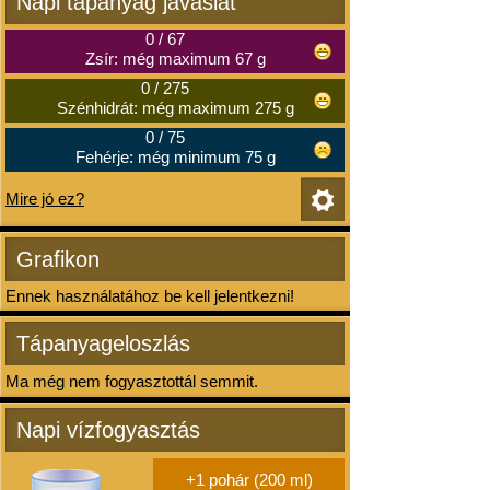
Napi tápanyag javaslat
0
/
67
Zsír: még maximum 67 g
0
/
275
Szénhidrát: még maximum 275 g
0
/
75
Fehérje: még minimum 75 g
Mire jó ez?
Grafikon
Ennek használatához be kell jelentkezni!
Tápanyageloszlás
Ma még nem fogyasztottál semmit.
Napi vízfogyasztás