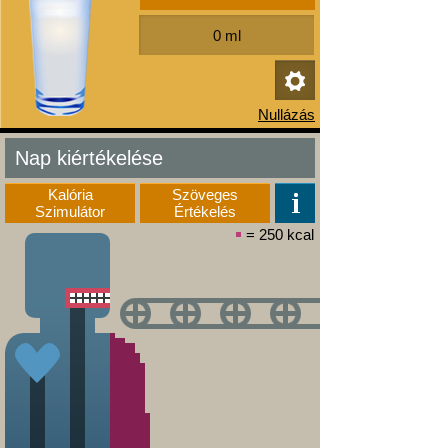
Nap kiértékelése
Kalória
Szöveges
Szimulátor
Értékelés