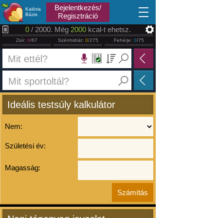
2026.08.10
Bejelentkezés/
Kalória
Bázis
Regisztráció
0
/ 2000. Még
2000
kcal-t ehetsz.
Zsír:
0
/67
Szénhidrát:
0
/275
Fehérje:
0
/75
Ideális testsúly kalkulátor
Nem:
Születési év:
Magasság: