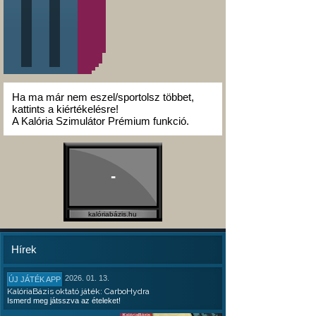
Ha ma már nem eszel/sportolsz többet,
kattints a kiértékelésre!
A Kalória Szimulátor Prémium funkció.
-
kalóriabázis.hu
Hírek
2026. 01. 13.
ÚJ JÁTÉK APP
KalóriaBázis oktató játék: CarboHydra
Ismerd meg játsszva az ételeket!