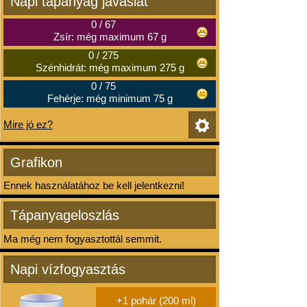
Napi tápanyag javaslat
0
/
67
Zsír: még maximum 67 g
0
/
275
Szénhidrát: még maximum 275 g
0
/
75
Fehérje: még minimum 75 g
Mire jó ez?
Grafikon
Ennek használatához be kell jelentkezni!
Tápanyageloszlás
Ma még nem fogyasztottál semmit.
Napi vízfogyasztás