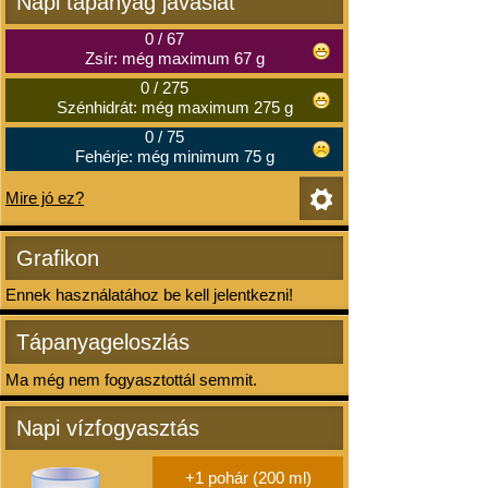
Napi tápanyag javaslat
0
/
67
Zsír: még maximum 67 g
0
/
275
Szénhidrát: még maximum 275 g
0
/
75
Fehérje: még minimum 75 g
Mire jó ez?
Grafikon
Ennek használatához be kell jelentkezni!
Tápanyageloszlás
Ma még nem fogyasztottál semmit.
Napi vízfogyasztás