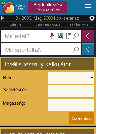
2026.08.08
Bejelentkezés/
Kalória
Bázis
Regisztráció
0
/ 2000. Még
2000
kcal-t ehetsz.
Zsír:
0
/67
Szénhidrát:
0
/275
Fehérje:
0
/75
Ideális testsúly kalkulátor
Nem:
Születési év:
Magasság: