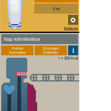
Nap kiértékelése
Kalória
Szöveges
Szimulátor
Értékelés