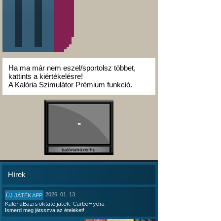
Ha ma már nem eszel/sportolsz többet,
kattints a kiértékelésre!
A Kalória Szimulátor Prémium funkció.
-
kalóriabázis.hu
Hírek
2026. 01. 13.
ÚJ JÁTÉK APP
KalóriaBázis oktató játék: CarboHydra
Ismerd meg játsszva az ételeket!