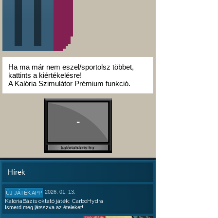
Ha ma már nem eszel/sportolsz többet,
kattints a kiértékelésre!
A Kalória Szimulátor Prémium funkció.
-
kalóriabázis.hu
Hírek
2026. 01. 13.
ÚJ JÁTÉK APP
KalóriaBázis oktató játék: CarboHydra
Ismerd meg játsszva az ételeket!