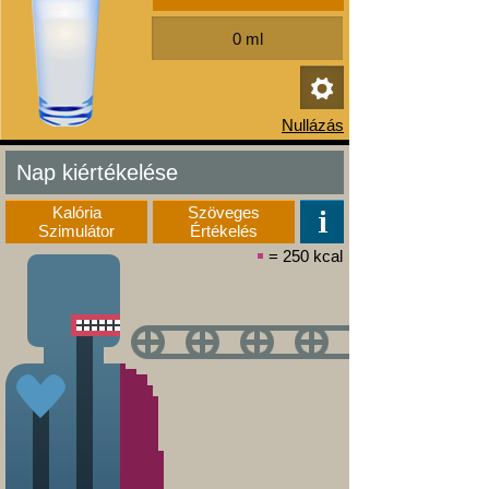
Nap kiértékelése
Kalória
Szöveges
Szimulátor
Értékelés