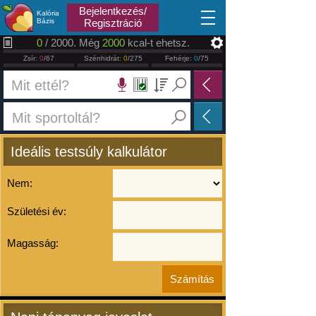
2026.08.07
Bejelentkezés/
Kalória
Bázis
Regisztráció
0
/ 2000. Még
2000
kcal-t ehetsz.
Zsír:
0
/67
Szénhidrát:
0
/275
Fehérje:
0
/75
Ideális testsúly kalkulátor
Nem:
Születési év:
Magasság: