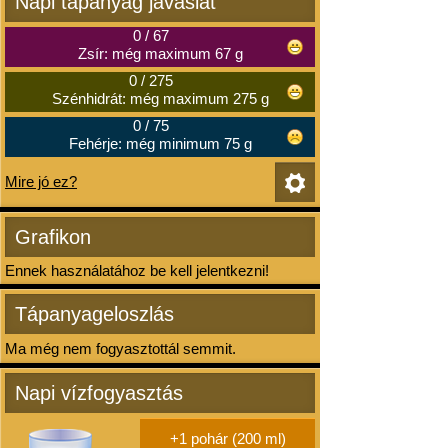
Napi tápanyag javaslat
0
/
67
Zsír: még maximum 67 g
0
/
275
Szénhidrát: még maximum 275 g
0
/
75
Fehérje: még minimum 75 g
Mire jó ez?
Grafikon
Ennek használatához be kell jelentkezni!
Tápanyageloszlás
Ma még nem fogyasztottál semmit.
Napi vízfogyasztás