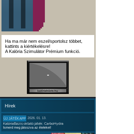
Ha ma már nem eszel/sportolsz többet,
kattints a kiértékelésre!
A Kalória Szimulátor Prémium funkció.
-
kalóriabázis.hu
Hírek
2026. 01. 13.
ÚJ JÁTÉK APP
KalóriaBázis oktató játék: CarboHydra
Ismerd meg játsszva az ételeket!