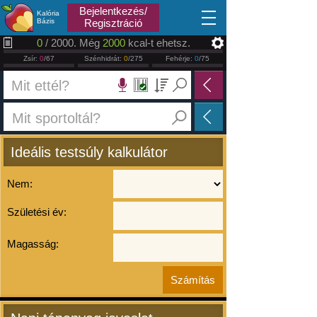
2026.08.07
Bejelentkezés/
Kalória
Bázis
Regisztráció
0
/ 2000. Még
2000
kcal-t ehetsz.
Zsír:
0
/67
Szénhidrát:
0
/275
Fehérje:
0
/75
Ideális testsúly kalkulátor
Nem:
Születési év:
Magasság: