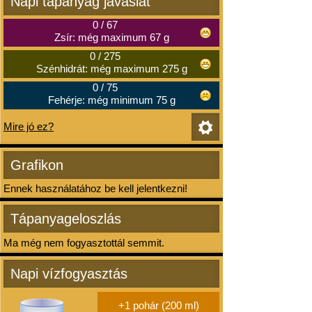
Napi tápanyag javaslat
0
/
67
Zsír: még maximum 67 g
0
/
275
Szénhidrát: még maximum 275 g
0
/
75
Fehérje: még minimum 75 g
Mire jó ez?
Grafikon
Ennek használatához be kell jelentkezni!
Tápanyageloszlás
Ma még nem fogyasztottál semmit.
Napi vízfogyasztás