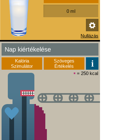
Nap kiértékelése
Kalória
Szöveges
Szimulátor
Értékelés