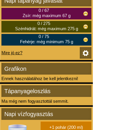
Napi tápanyag javaslat
0
/
67
Zsír: még maximum 67 g
0
/
275
Szénhidrát: még maximum 275 g
0
/
75
Fehérje: még minimum 75 g
Mire jó ez?
Grafikon
Ennek használatához be kell jelentkezni!
Tápanyageloszlás
Ma még nem fogyasztottál semmit.
Napi vízfogyasztás