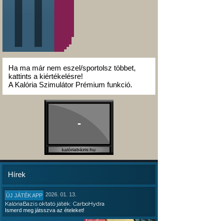
Ha ma már nem eszel/sportolsz többet,
kattints a kiértékelésre!
A Kalória Szimulátor Prémium funkció.
-
kalóriabázis.hu
Hírek
2026. 01. 13.
ÚJ JÁTÉK APP
KalóriaBázis oktató játék: CarboHydra
Ismerd meg játsszva az ételeket!