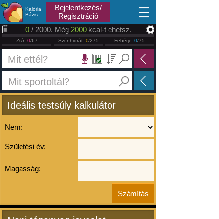
2026.08.08
Bejelentkezés/
Kalória
Bázis
Regisztráció
0
/ 2000. Még
2000
kcal-t ehetsz.
Zsír:
0
/67
Szénhidrát:
0
/275
Fehérje:
0
/75
Ideális testsúly kalkulátor
Nem:
Születési év:
Magasság: