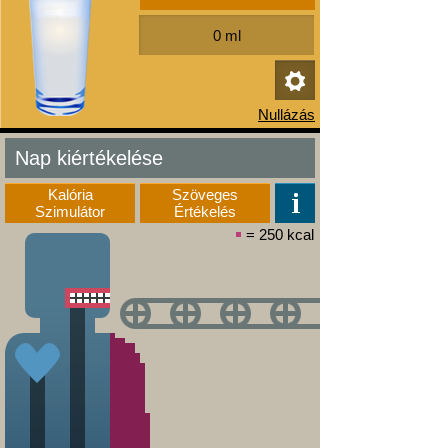
Nap kiértékelése
Kalória
Szöveges
Szimulátor
Értékelés