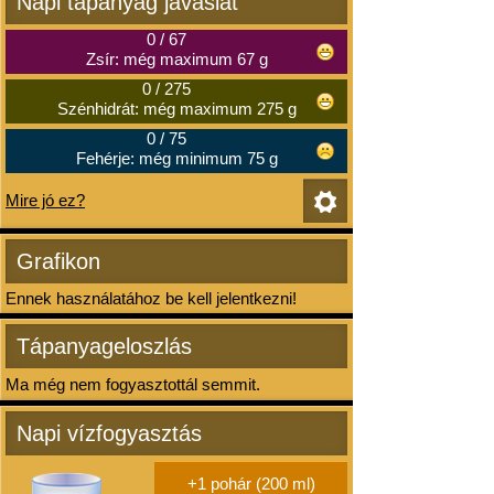
Napi tápanyag javaslat
0
/
67
Zsír: még maximum 67 g
0
/
275
Szénhidrát: még maximum 275 g
0
/
75
Fehérje: még minimum 75 g
Mire jó ez?
Grafikon
Ennek használatához be kell jelentkezni!
Tápanyageloszlás
Ma még nem fogyasztottál semmit.
Napi vízfogyasztás