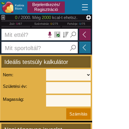
2026.08.09
Bejelentkezés/
Kalória
Bázis
Regisztráció
0
/ 2000. Még
2000
kcal-t ehetsz.
Zsír:
0
/67
Szénhidrát:
0
/275
Fehérje:
0
/75
Ideális testsúly kalkulátor
Nem:
Születési év:
Magasság: