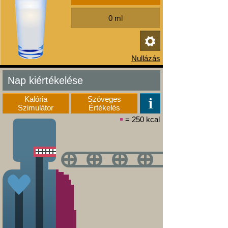
Nap kiértékelése
Kalória
Szöveges
Szimulátor
Értékelés