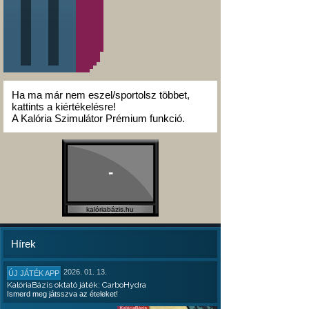
Ha ma már nem eszel/sportolsz többet,
kattints a kiértékelésre!
A Kalória Szimulátor Prémium funkció.
-
kalóriabázis.hu
Hírek
2026. 01. 13.
ÚJ JÁTÉK APP
KalóriaBázis oktató játék: CarboHydra
Ismerd meg játsszva az ételeket!