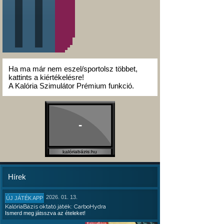
Ha ma már nem eszel/sportolsz többet,
kattints a kiértékelésre!
A Kalória Szimulátor Prémium funkció.
-
kalóriabázis.hu
Hírek
2026. 01. 13.
ÚJ JÁTÉK APP
KalóriaBázis oktató játék: CarboHydra
Ismerd meg játsszva az ételeket!