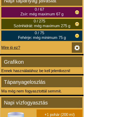
Napi tápanyag javaslat
0
/
67
Zsír: még maximum 67 g
0
/
275
Szénhidrát: még maximum 275 g
0
/
75
Fehérje: még minimum 75 g
Mire jó ez?
Grafikon
Ennek használatához be kell jelentkezni!
Tápanyageloszlás
Ma még nem fogyasztottál semmit.
Napi vízfogyasztás