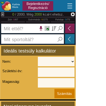
2026.08.07
Bejelentkezés/
Kalória
Bázis
Regisztráció
0
/ 2000. Még
2000
kcal-t ehetsz.
Zsír:
0
/67
Szénhidrát:
0
/275
Fehérje:
0
/75
Ideális testsúly kalkulátor
Nem:
Születési év:
Magasság: