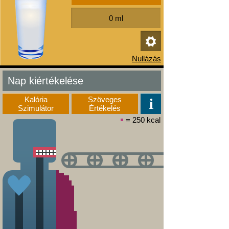
Nap kiértékelése
Kalória
Szöveges
Szimulátor
Értékelés