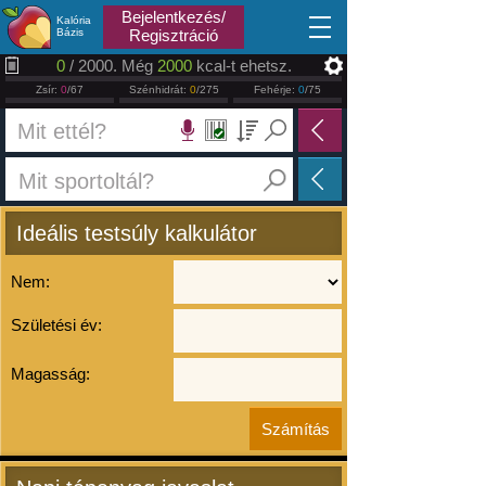
2026.08.08
Bejelentkezés/
Kalória
Bázis
Regisztráció
0
/ 2000. Még
2000
kcal-t ehetsz.
Zsír:
0
/67
Szénhidrát:
0
/275
Fehérje:
0
/75
Ideális testsúly kalkulátor
Nem:
Születési év:
Magasság: