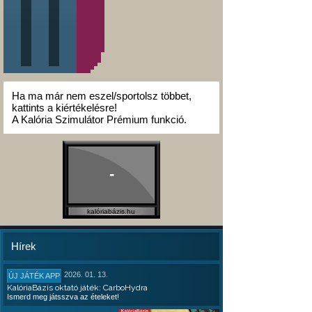
Ha ma már nem eszel/sportolsz többet,
kattints a kiértékelésre!
A Kalória Szimulátor Prémium funkció.
-
kalóriabázis.hu
Hírek
2026. 01. 13.
ÚJ JÁTÉK APP
KalóriaBázis oktató játék: CarboHydra
Ismerd meg játsszva az ételeket!