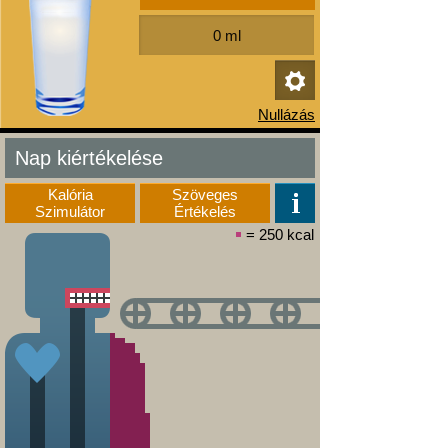
Nap kiértékelése
Kalória
Szöveges
Szimulátor
Értékelés