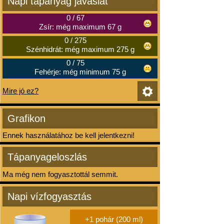
Napi tápanyag javaslat
0
/
67
Zsír: még maximum 67 g
0
/
275
Szénhidrát: még maximum 275 g
0
/
75
Fehérje: még minimum 75 g
Mire jó ez?
Grafikon
Ennek használatához be kell jelentkezni!
Tápanyageloszlás
Ma még nem fogyasztottál semmit.
Napi vízfogyasztás