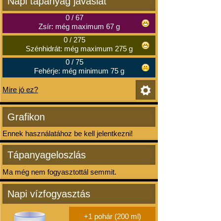
Napi tápanyag javaslat
0
/
67
Zsír: még maximum 67 g
0
/
275
Szénhidrát: még maximum 275 g
0
/
75
Fehérje: még minimum 75 g
Mire jó ez?
Grafikon
Ennek használatához be kell jelentkezni!
Tápanyageloszlás
Ma még nem fogyasztottál semmit.
Napi vízfogyasztás