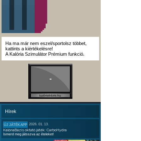
Ha ma már nem eszel/sportolsz többet,
kattints a kiértékelésre!
A Kalória Szimulátor Prémium funkció.
-
kalóriabázis.hu
Hírek
2026. 01. 13.
ÚJ JÁTÉK APP
KalóriaBázis oktató játék: CarboHydra
Ismerd meg játsszva az ételeket!