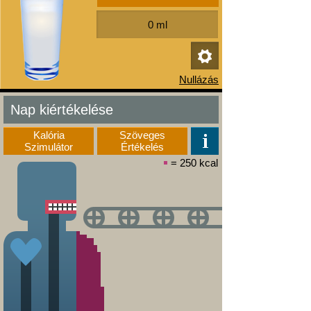
Nap kiértékelése
Kalória
Szöveges
Szimulátor
Értékelés