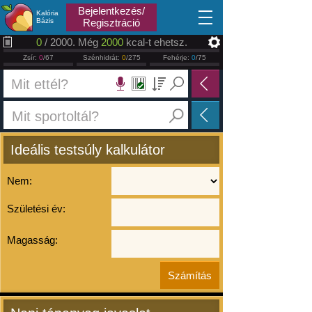
2026.08.07
Bejelentkezés/
Kalória
Bázis
Regisztráció
0
/ 2000. Még
2000
kcal-t ehetsz.
Zsír:
0
/67
Szénhidrát:
0
/275
Fehérje:
0
/75
Ideális testsúly kalkulátor
Nem:
Születési év:
Magasság: