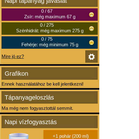
Napi tápanyag javaslat
0
/
67
Zsír: még maximum 67 g
0
/
275
Szénhidrát: még maximum 275 g
0
/
75
Fehérje: még minimum 75 g
Mire jó ez?
Grafikon
Ennek használatához be kell jelentkezni!
Tápanyageloszlás
Ma még nem fogyasztottál semmit.
Napi vízfogyasztás