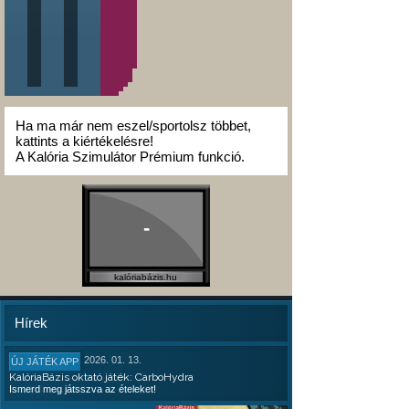
Ha ma már nem eszel/sportolsz többet,
kattints a kiértékelésre!
A Kalória Szimulátor Prémium funkció.
-
kalóriabázis.hu
Hírek
2026. 01. 13.
ÚJ JÁTÉK APP
KalóriaBázis oktató játék: CarboHydra
Ismerd meg játsszva az ételeket!