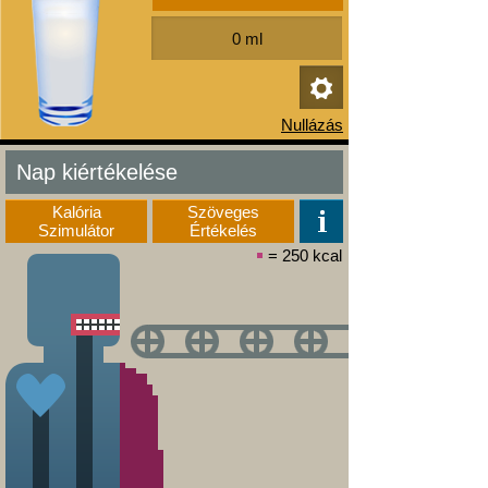
Nap kiértékelése
Kalória
Szöveges
Szimulátor
Értékelés