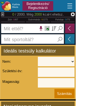
2026.08.06
Bejelentkezés/
Kalória
Bázis
Regisztráció
0
/ 2000. Még
2000
kcal-t ehetsz.
Zsír:
0
/67
Szénhidrát:
0
/275
Fehérje:
0
/75
Ideális testsúly kalkulátor
Nem:
Születési év:
Magasság: