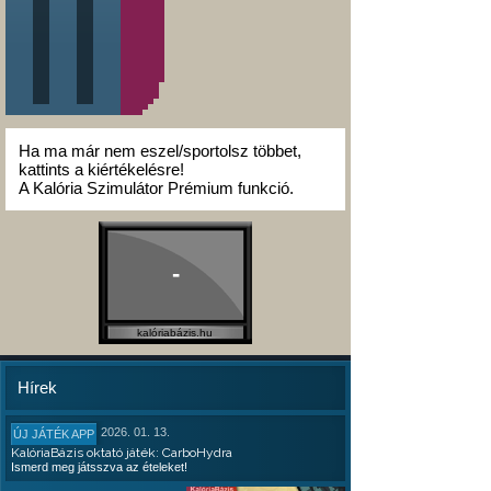
Ha ma már nem eszel/sportolsz többet,
kattints a kiértékelésre!
A Kalória Szimulátor Prémium funkció.
-
kalóriabázis.hu
Hírek
2026. 01. 13.
ÚJ JÁTÉK APP
KalóriaBázis oktató játék: CarboHydra
Ismerd meg játsszva az ételeket!