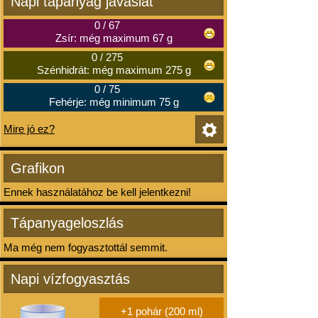
Napi tápanyag javaslat
0
/
67
Zsír: még maximum 67 g
0
/
275
Szénhidrát: még maximum 275 g
0
/
75
Fehérje: még minimum 75 g
Mire jó ez?
Grafikon
Ennek használatához be kell jelentkezni!
Tápanyageloszlás
Ma még nem fogyasztottál semmit.
Napi vízfogyasztás