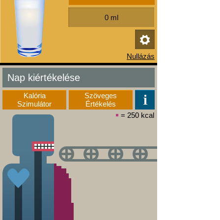
Nap kiértékelése
Kalória
Szöveges
Szimulátor
Értékelés