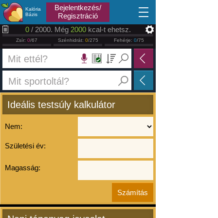
2026.08.08
Bejelentkezés/
Kalória
Bázis
Regisztráció
0
/ 2000. Még
2000
kcal-t ehetsz.
Zsír:
0
/67
Szénhidrát:
0
/275
Fehérje:
0
/75
Ideális testsúly kalkulátor
Nem:
Születési év:
Magasság: