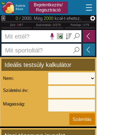
2026.08.08
Bejelentkezés/
Kalória
Bázis
Regisztráció
0
/ 2000. Még
2000
kcal-t ehetsz.
Zsír:
0
/67
Szénhidrát:
0
/275
Fehérje:
0
/75
Ideális testsúly kalkulátor
Nem:
Születési év:
Magasság: