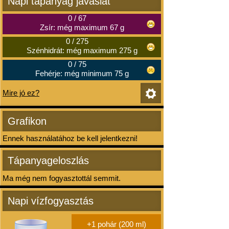
Napi tápanyag javaslat
0
/
67
Zsír: még maximum 67 g
0
/
275
Szénhidrát: még maximum 275 g
0
/
75
Fehérje: még minimum 75 g
Mire jó ez?
Grafikon
Ennek használatához be kell jelentkezni!
Tápanyageloszlás
Ma még nem fogyasztottál semmit.
Napi vízfogyasztás