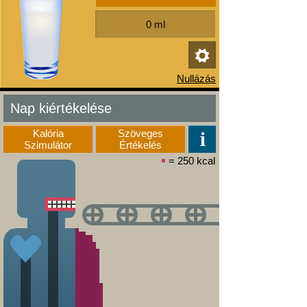
Nap kiértékelése
Kalória
Szöveges
Szimulátor
Értékelés