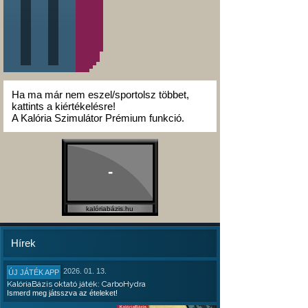
Ha ma már nem eszel/sportolsz többet,
kattints a kiértékelésre!
A Kalória Szimulátor Prémium funkció.
-
kalóriabázis.hu
Hírek
2026. 01. 13.
ÚJ JÁTÉK APP
KalóriaBázis oktató játék: CarboHydra
Ismerd meg játsszva az ételeket!