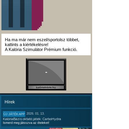
Ha ma már nem eszel/sportolsz többet,
kattints a kiértékelésre!
A Kalória Szimulátor Prémium funkció.
-
kalóriabázis.hu
Hírek
2026. 01. 13.
ÚJ JÁTÉK APP
KalóriaBázis oktató játék: CarboHydra
Ismerd meg játsszva az ételeket!