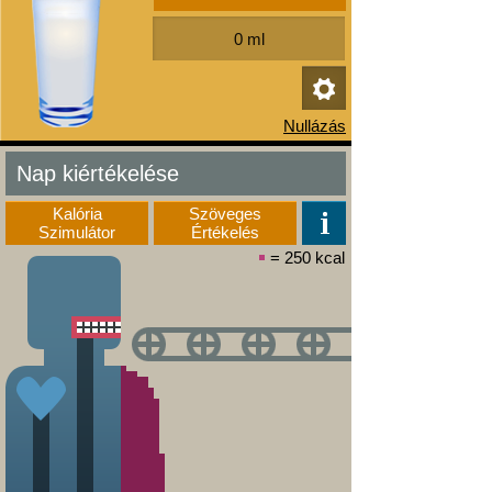
Nap kiértékelése
Kalória
Szöveges
Szimulátor
Értékelés