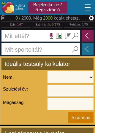
2026.08.07
Bejelentkezés/
Kalória
Bázis
Regisztráció
0
/ 2000. Még
2000
kcal-t ehetsz.
Zsír:
0
/67
Szénhidrát:
0
/275
Fehérje:
0
/75
Ideális testsúly kalkulátor
Nem:
Születési év:
Magasság: