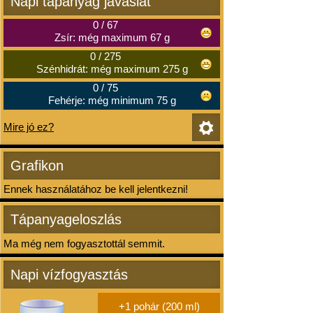
Napi tápanyag javaslat
0
/
67
Zsír: még maximum 67 g
0
/
275
Szénhidrát: még maximum 275 g
0
/
75
Fehérje: még minimum 75 g
Mire jó ez?
Grafikon
Ennek használatához be kell jelentkezni!
Tápanyageloszlás
Ma még nem fogyasztottál semmit.
Napi vízfogyasztás