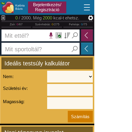
2026.08.08
Bejelentkezés/
Kalória
Bázis
Regisztráció
0
/ 2000. Még
2000
kcal-t ehetsz.
Zsír:
0
/67
Szénhidrát:
0
/275
Fehérje:
0
/75
Ideális testsúly kalkulátor
Nem:
Születési év:
Magasság: