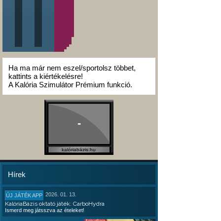
Ha ma már nem eszel/sportolsz többet,
kattints a kiértékelésre!
A Kalória Szimulátor Prémium funkció.
-
kalóriabázis.hu
Hírek
2026. 01. 13.
ÚJ JÁTÉK APP
KalóriaBázis oktató játék: CarboHydra
Ismerd meg játsszva az ételeket!