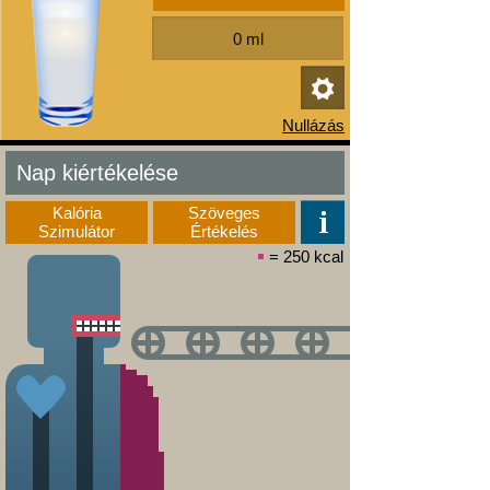
Nap kiértékelése
Kalória
Szöveges
Szimulátor
Értékelés