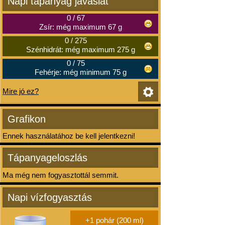
Napi tápanyag javaslat
0
/
67
Zsír: még maximum 67 g
0
/
275
Szénhidrát: még maximum 275 g
0
/
75
Fehérje: még minimum 75 g
Mire jó ez?
Grafikon
Ennek használatához be kell jelentkezni!
Tápanyageloszlás
Ma még nem fogyasztottál semmit.
Napi vízfogyasztás