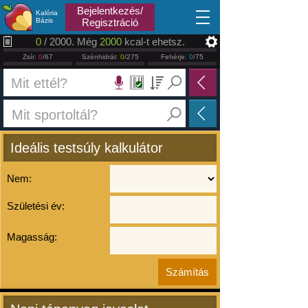
2026.08.08
Bejelentkezés/
Kalória
Bázis
Regisztráció
0
/ 2000. Még
2000
kcal-t ehetsz.
Zsír:
0
/67
Szénhidrát:
0
/275
Fehérje:
0
/75
Ideális testsúly kalkulátor
Nem:
Születési év:
Magasság: