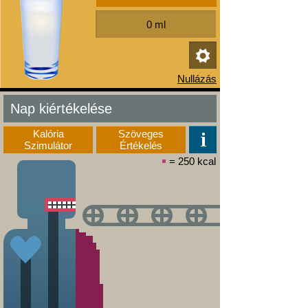
Nap kiértékelése
Kalória
Szöveges
Szimulátor
Értékelés