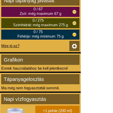
Napi tápanyag javaslat
0
/
67
Zsír: még maximum 67 g
0
/
275
Szénhidrát: még maximum 275 g
0
/
75
Fehérje: még minimum 75 g
Mire jó ez?
Grafikon
Ennek használatához be kell jelentkezni!
Tápanyageloszlás
Ma még nem fogyasztottál semmit.
Napi vízfogyasztás