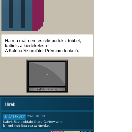
Ha ma már nem eszel/sportolsz többet,
kattints a kiértékelésre!
A Kalória Szimulátor Prémium funkció.
-
kalóriabázis.hu
Hírek
2026. 01. 13.
ÚJ JÁTÉK APP
KalóriaBázis oktató játék: CarboHydra
Ismerd meg játsszva az ételeket!