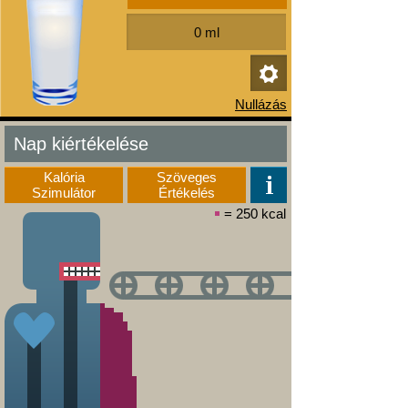
Nap kiértékelése
Kalória
Szöveges
Szimulátor
Értékelés