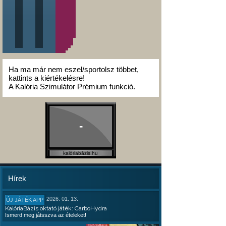
Ha ma már nem eszel/sportolsz többet,
kattints a kiértékelésre!
A Kalória Szimulátor Prémium funkció.
-
kalóriabázis.hu
Hírek
2026. 01. 13.
ÚJ JÁTÉK APP
KalóriaBázis oktató játék: CarboHydra
Ismerd meg játsszva az ételeket!