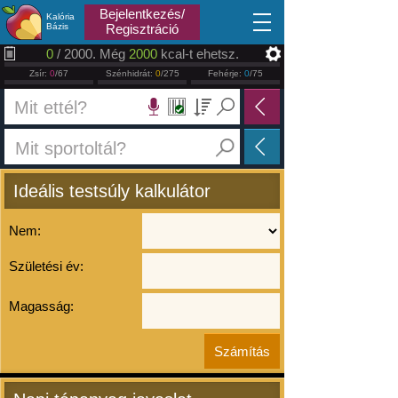
2026.08.07
Bejelentkezés/
Kalória
Bázis
Regisztráció
0
/ 2000. Még
2000
kcal-t ehetsz.
Zsír:
0
/67
Szénhidrát:
0
/275
Fehérje:
0
/75
Ideális testsúly kalkulátor
Nem:
Születési év:
Magasság: