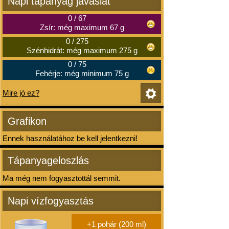
Napi tápanyag javaslat
0
/
67
Zsír: még maximum 67 g
0
/
275
Szénhidrát: még maximum 275 g
0
/
75
Fehérje: még minimum 75 g
Mire jó ez?
Grafikon
Ennek használatához be kell jelentkezni!
Tápanyageloszlás
Ma még nem fogyasztottál semmit.
Napi vízfogyasztás