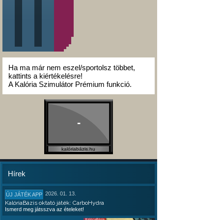
Ha ma már nem eszel/sportolsz többet,
kattints a kiértékelésre!
A Kalória Szimulátor Prémium funkció.
-
kalóriabázis.hu
Hírek
2026. 01. 13.
ÚJ JÁTÉK APP
KalóriaBázis oktató játék: CarboHydra
Ismerd meg játsszva az ételeket!