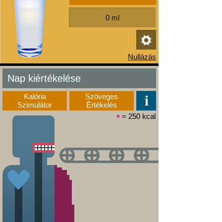
Nap kiértékelése
Kalória
Szöveges
Szimulátor
Értékelés