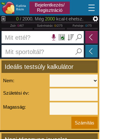
2026.08.08
Bejelentkezés/
Kalória
Bázis
Regisztráció
0
/ 2000. Még
2000
kcal-t ehetsz.
Zsír:
0
/67
Szénhidrát:
0
/275
Fehérje:
0
/75
Ideális testsúly kalkulátor
Nem:
Születési év:
Magasság: