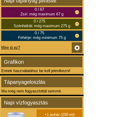
Napi tápanyag javaslat
0
/
67
Zsír: még maximum 67 g
0
/
275
Szénhidrát: még maximum 275 g
0
/
75
Fehérje: még minimum 75 g
Mire jó ez?
Grafikon
Ennek használatához be kell jelentkezni!
Tápanyageloszlás
Ma még nem fogyasztottál semmit.
Napi vízfogyasztás