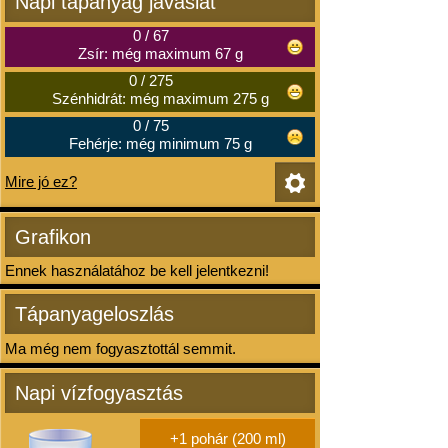
Napi tápanyag javaslat
0
/
67
Zsír: még maximum 67 g
0
/
275
Szénhidrát: még maximum 275 g
0
/
75
Fehérje: még minimum 75 g
Mire jó ez?
Grafikon
Ennek használatához be kell jelentkezni!
Tápanyageloszlás
Ma még nem fogyasztottál semmit.
Napi vízfogyasztás