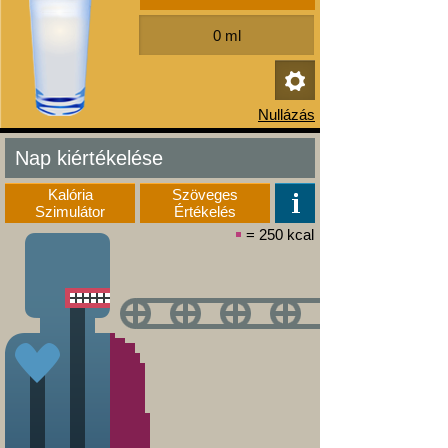
Nap kiértékelése
Kalória
Szöveges
Szimulátor
Értékelés