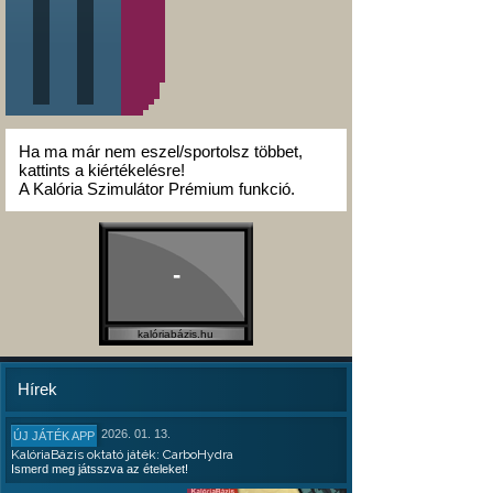
Ha ma már nem eszel/sportolsz többet,
kattints a kiértékelésre!
A Kalória Szimulátor Prémium funkció.
-
kalóriabázis.hu
Hírek
2026. 01. 13.
ÚJ JÁTÉK APP
KalóriaBázis oktató játék: CarboHydra
Ismerd meg játsszva az ételeket!