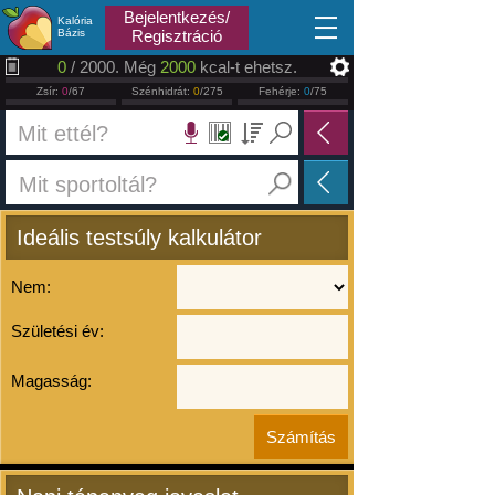
2026.08.06
Bejelentkezés/
Kalória
Bázis
Regisztráció
0
/ 2000. Még
2000
kcal-t ehetsz.
Zsír:
0
/67
Szénhidrát:
0
/275
Fehérje:
0
/75
Ideális testsúly kalkulátor
Nem:
Születési év:
Magasság: