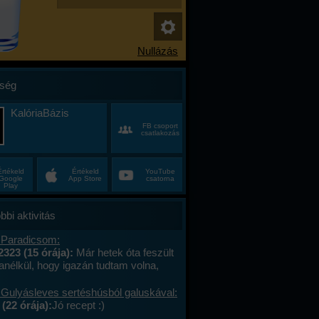
ség
KalóriaBázis
FB csoport
csatlakozás
Értékeld
Értékeld
YouTube
Google
App Store
csatorna
Play
bbi aktivitás
 Paradicsom:
2323 (15 órája):
Már hetek óta feszült
anélkül, hogy igazán tudtam volna,
alán a munkahelyi hajtás, talán az, hogy
ncas éveim közepén egyszer csak
 Gulyásleves sertéshúsból galuskával:
 körülöttem minden, ami régen izgalmas
(22 órája):
Jó recept :)
hétvégék már nem jelentettek semmit, a