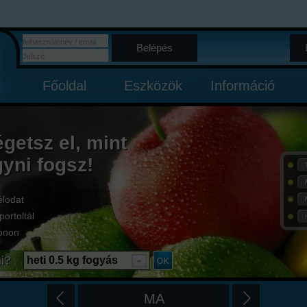
Belépés
Főoldal
Eszközök
Információ
égetsz el, mint
gyni fogsz!
élodat
portoltál
onon
i?
heti 0.5 kg fogyás
MA