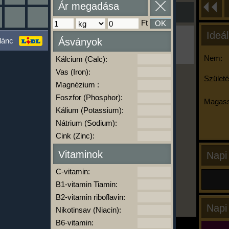
Ár megadása
Ft
OK
Ideál
Ha ma már nem eszel/sportolsz többet,
lánc
Ásványok
kattints a kiértékelésre!
A Kalória Szimulátor Prémium funkció.
Nem:
Kálcium (Calc):
Vas (Iron):
Születé
Magnézium :
-
Foszfor (Phosphor):
Magass
Kálium (Potassium):
Nátrium (Sodium):
kalóriabázis.hu
Cink (Zinc):
Vitaminok
Napi
C-vitamin:
B1-vitamin Tiamin:
B2-vitamin riboflavin:
Napi
Nikotinsav (Niacin):
B6-vitamin: