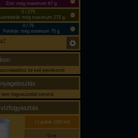
Zsír: még maximum 67 g
0
/
275
zénhidrát: még maximum 275 g
0
/
75
Fehérje: még minimum 75 g
ez?
ikon
sználatához be kell jelentkezni!
nyageloszlás
nem fogyasztottál semmit.
 vízfogyasztás