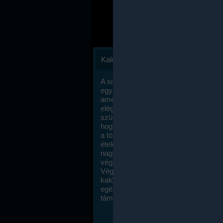
Kalóriaszámlálás
A sikeres fogyás titka valójában igen
egyszerű: égess több energiát, mint
amennyit beviszel. Természetesen e
elég nagy fegyelemre és akaraterőre
szükség, de meglepődve fogod tapasz
hogy a kalóriaszámolás mennyire ru
a többi diétához képest. Itt nincsenek ti
ételek és a megengedett kalóriabevite
nagymértékben növelheted ha testmo
végzel.
Végül, de nem utolsó sorban, a
kalóriaszámolás módszerét a legtöbb
egészségügyi szakorvos ajánlja és
támogatja.
To