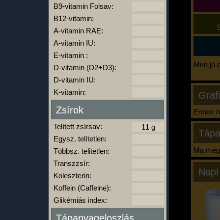
B9-vitamin Folsav:
B12-vitamin:
S
A-vitamin RAE:
A-vitamin IU:
E-vitamin :
Mire jó 
D-vitamin (D2+D3):
D-vitamin IU:
K-vitamin:
Graf
Zsírok
Ennek ha
Telített zsírsav:
Tápa
Egysz. telítetlen:
Ma még 
Többsz. telitetlen:
Transzzsír:
Napi
Koleszterin:
Koffein (Caffeine):
Glikémiás index:
Tápanyageloszlás