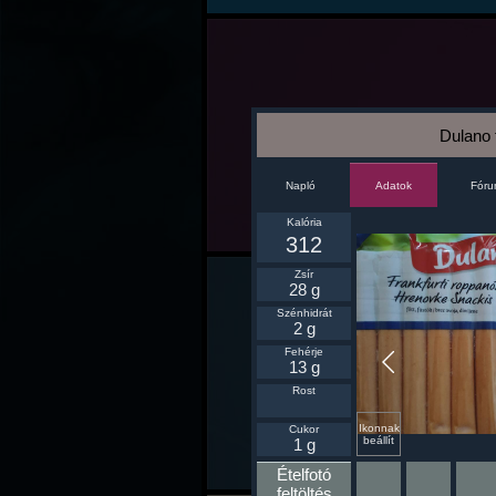
Dulano 
Napló
Fór
Adatok
Kalória
312
Zsír
28 g
Szénhidrát
2 g
Fehérje
13 g
Rost
Ikonnak
Cukor
beállít
1 g
Ételfotó
feltöltés