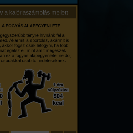
v a kalóriaszámolás mellett
. A FOGYÁS ALAPEGYENLETE
egegyszerűbb tényre hívnánk fel a
med. Akármit is sportolsz, akármit is
, akkor fogsz csak lefogyni, ha több
riát égetsz el, mint amit megeszel.
an ez a fogyás alapegyenlete, ne dőlj
 csodákkal csábító hirdetéseknek.