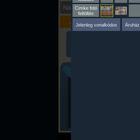
Nap kiértékelése
Címke fotó
feltöltés
Kalória
Szöveges
Szimulátor
Értékelés
Jelenleg vonalkódos
Áruház