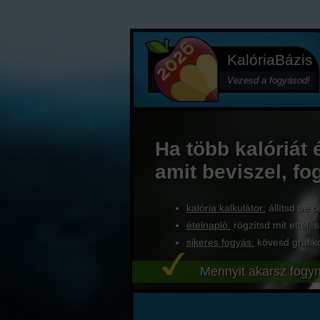
KalóriaBázis
Vezesd a fogyásod!
Ha több kalóriát 
amit beviszel, fo
kalória kalkulátor:
állítsd be c
ételnapló:
rögzítsd mit ettél, s
sikeres fogyás:
kövesd grafik
Mennyit akarsz fogyn