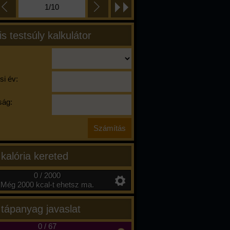
1/10
is testsúly kalkulátor
si év:
ág:
 kalória kereted
0 / 2000
Még 2000 kcal-t ehetsz ma.
 tápanyag javaslat
0
/
67