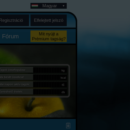
Magyar
Regisztráció
Elfelejtett jelszó
Mit nyújt a
Fórum
Prémium tagság?
Tagok összfogyása:
kg
Ma bevitt összkcal:
kcal
Mai napon aktív tagok:
fő
Kereshető ételek:
db