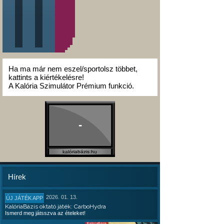
Ha ma már nem eszel/sportolsz többet,
kattints a kiértékelésre!
A Kalória Szimulátor Prémium funkció.
-
kalóriabázis.hu
Hírek
2026. 01. 13.
ÚJ JÁTÉK APP
KalóriaBázis oktató játék: CarboHydra
Ismerd meg játsszva az ételeket!