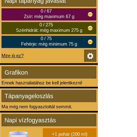
Napi tápanyag javaslat
0
/
67
Zsír: még maximum 67 g
0
/
275
Szénhidrát: még maximum 275 g
0
/
75
Fehérje: még minimum 75 g
Mire jó ez?
Grafikon
Ennek használatához be kell jelentkezni!
Tápanyageloszlás
Ma még nem fogyasztottál semmit.
Napi vízfogyasztás