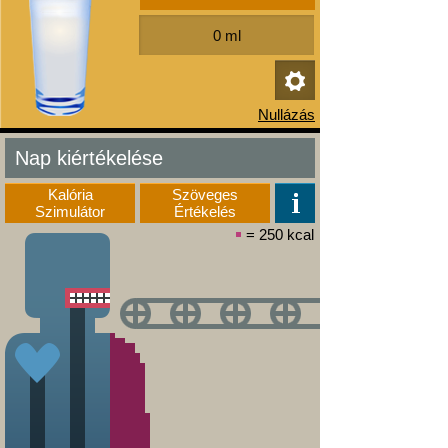
Nap kiértékelése
Kalória
Szöveges
Szimulátor
Értékelés