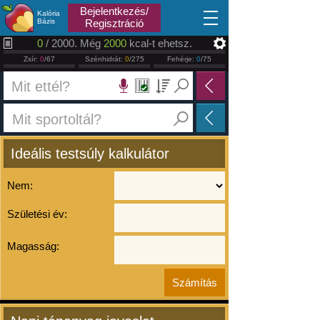
2026.08.06
Bejelentkezés/
Kalória
Bázis
Regisztráció
0
/ 2000. Még
2000
kcal-t ehetsz.
Zsír:
0
/67
Szénhidrát:
0
/275
Fehérje:
0
/75
Ideális testsúly kalkulátor
Nem:
Születési év:
Magasság: