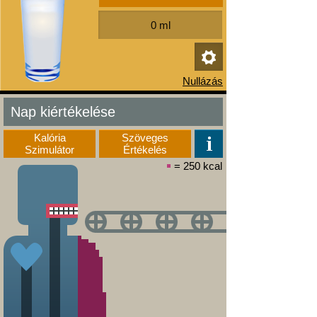
Nap kiértékelése
Kalória
Szöveges
Szimulátor
Értékelés