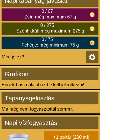
Napi tápanyag javaslat
0
/
67
Zsír: még maximum 67 g
0
/
275
Szénhidrát: még maximum 275 g
0
/
75
Fehérje: még minimum 75 g
Mire jó ez?
Grafikon
Ennek használatához be kell jelentkezni!
Tápanyageloszlás
Ma még nem fogyasztottál semmit.
Napi vízfogyasztás