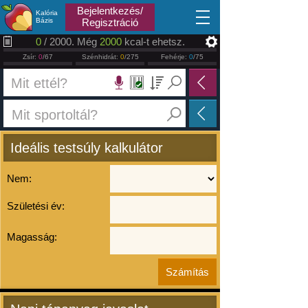
2026.08.09
Bejelentkezés/
Kalória
Bázis
Regisztráció
0
/ 2000. Még
2000
kcal-t ehetsz.
Zsír:
0
/67
Szénhidrát:
0
/275
Fehérje:
0
/75
Ideális testsúly kalkulátor
Nem:
Születési év:
Magasság: