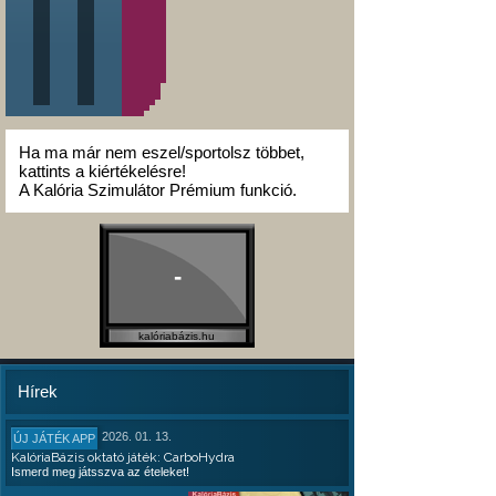
Ha ma már nem eszel/sportolsz többet,
kattints a kiértékelésre!
A Kalória Szimulátor Prémium funkció.
-
kalóriabázis.hu
Hírek
2026. 01. 13.
ÚJ JÁTÉK APP
KalóriaBázis oktató játék: CarboHydra
Ismerd meg játsszva az ételeket!