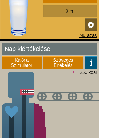
Nap kiértékelése
Kalória
Szöveges
Szimulátor
Értékelés