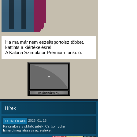
Ha ma már nem eszel/sportolsz többet,
kattints a kiértékelésre!
A Kalória Szimulátor Prémium funkció.
-
kalóriabázis.hu
Hírek
2026. 01. 13.
ÚJ JÁTÉK APP
KalóriaBázis oktató játék: CarboHydra
Ismerd meg játsszva az ételeket!