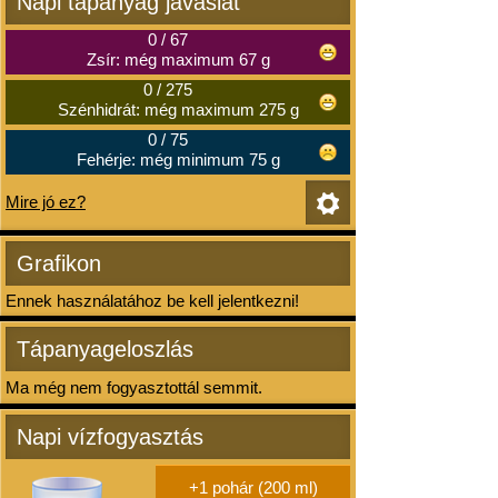
Napi tápanyag javaslat
0
/
67
Zsír: még maximum 67 g
0
/
275
Szénhidrát: még maximum 275 g
0
/
75
Fehérje: még minimum 75 g
Mire jó ez?
Grafikon
Ennek használatához be kell jelentkezni!
Tápanyageloszlás
Ma még nem fogyasztottál semmit.
Napi vízfogyasztás