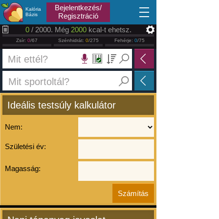
2026.08.07
Bejelentkezés/
Kalória
Bázis
Regisztráció
0
/ 2000. Még
2000
kcal-t ehetsz.
Zsír:
0
/67
Szénhidrát:
0
/275
Fehérje:
0
/75
Ideális testsúly kalkulátor
Nem:
Születési év:
Magasság: