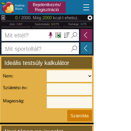
2026.08.07
Bejelentkezés/
Kalória
Bázis
Regisztráció
0
/ 2000. Még
2000
kcal-t ehetsz.
Zsír:
0
/67
Szénhidrát:
0
/275
Fehérje:
0
/75
Ideális testsúly kalkulátor
Nem:
Születési év:
Magasság: