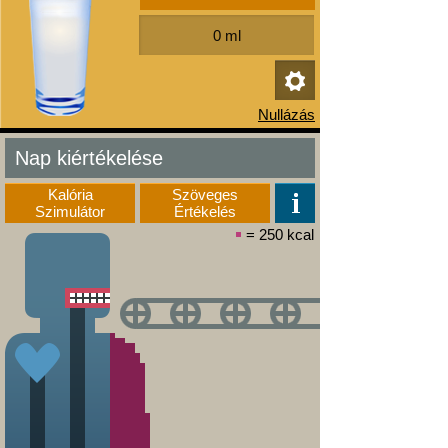
Nap kiértékelése
Kalória
Szöveges
Szimulátor
Értékelés