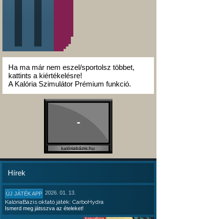
Ha ma már nem eszel/sportolsz többet,
kattints a kiértékelésre!
A Kalória Szimulátor Prémium funkció.
-
kalóriabázis.hu
Hírek
2026. 01. 13.
ÚJ JÁTÉK APP
KalóriaBázis oktató játék: CarboHydra
Ismerd meg játsszva az ételeket!