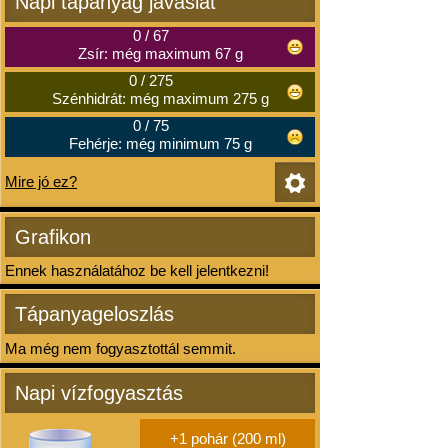
Napi tápanyag javaslat
0
/
67
Zsír: még maximum 67 g
0
/
275
Szénhidrát: még maximum 275 g
0
/
75
Fehérje: még minimum 75 g
Mire jó ez?
Grafikon
Ennek használatához be kell jelentkezni!
Tápanyageloszlás
Ma még nem fogyasztottál semmit.
Napi vízfogyasztás