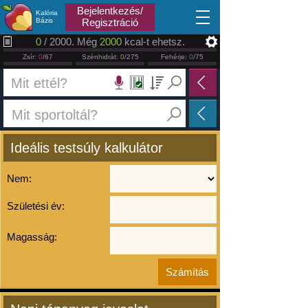
2026.08.06
Bejelentkezés/
Kalória
Bázis
Regisztráció
0
/ 2000. Még
2000
kcal-t ehetsz.
Zsír:
0
/67
Szénhidrát:
0
/275
Fehérje:
0
/75
Ideális testsúly kalkulátor
Nem:
Születési év:
Magasság: