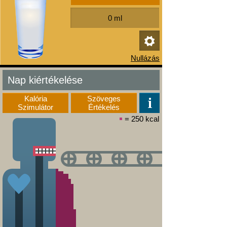
Nap kiértékelése
Kalória
Szöveges
Szimulátor
Értékelés