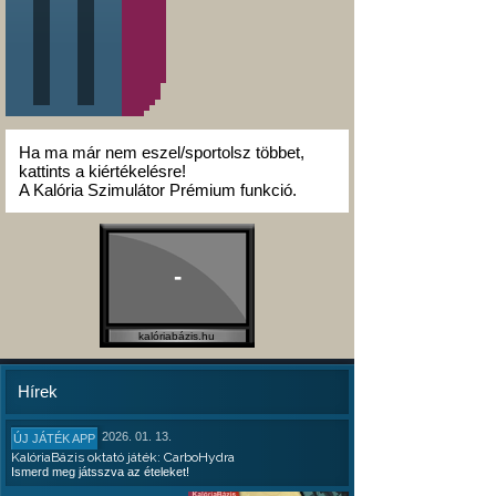
Ha ma már nem eszel/sportolsz többet,
kattints a kiértékelésre!
A Kalória Szimulátor Prémium funkció.
-
kalóriabázis.hu
Hírek
2026. 01. 13.
ÚJ JÁTÉK APP
KalóriaBázis oktató játék: CarboHydra
Ismerd meg játsszva az ételeket!