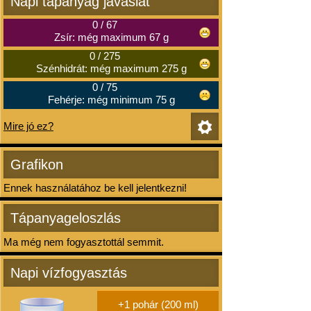
Napi tápanyag javaslat
0
/
67
Zsír: még maximum 67 g
0
/
275
Szénhidrát: még maximum 275 g
0
/
75
Fehérje: még minimum 75 g
Mire jó ez?
Grafikon
Ennek használatához be kell jelentkezni!
Tápanyageloszlás
Ma még nem fogyasztottál semmit.
Napi vízfogyasztás