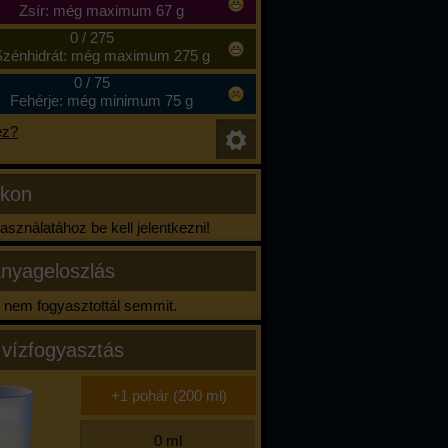
Zsír: még maximum 67 g
0
/
275
zénhidrát: még maximum 275 g
0
/
75
Fehérje: még minimum 75 g
ez?
ikon
sználatához be kell jelentkezni!
nyageloszlás
nem fogyasztottál semmit.
 vízfogyasztás