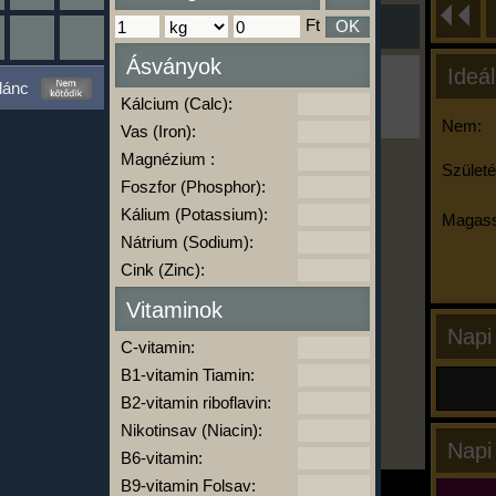
Ft
OK
Ásványok
Ideál
Ha ma már nem eszel/sportolsz többet,
lánc
kattints a kiértékelésre!
Kálcium (Calc):
A Kalória Szimulátor Prémium funkció.
Nem:
Vas (Iron):
Magnézium :
Születé
Foszfor (Phosphor):
-
Kálium (Potassium):
Magass
Nátrium (Sodium):
Cink (Zinc):
kalóriabázis.hu
Vitaminok
Napi
C-vitamin:
B1-vitamin Tiamin:
B2-vitamin riboflavin:
Nikotinsav (Niacin):
Napi
B6-vitamin:
B9-vitamin Folsav: