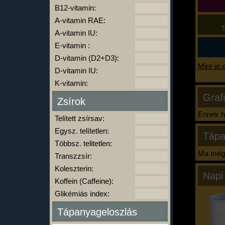
B12-vitamin:
A-vitamin RAE:
S
A-vitamin IU:
E-vitamin :
D-vitamin (D2+D3):
Mire jó 
D-vitamin IU:
K-vitamin:
Graf
Zsírok
Ennek ha
Telített zsírsav:
Egysz. telítetlen:
Tápa
Többsz. telitetlen:
Ma még 
Transzzsír:
Koleszterin:
Napi
Koffein (Caffeine):
Glikémiás index:
Tápanyageloszlás