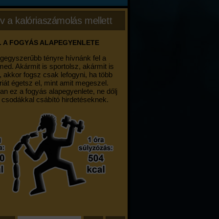
v a kalóriaszámolás mellett
. A FOGYÁS ALAPEGYENLETE
egegyszerűbb tényre hívnánk fel a
med. Akármit is sportolsz, akármit is
, akkor fogsz csak lefogyni, ha több
riát égetsz el, mint amit megeszel.
an ez a fogyás alapegyenlete, ne dőlj
 csodákkal csábító hirdetéseknek.