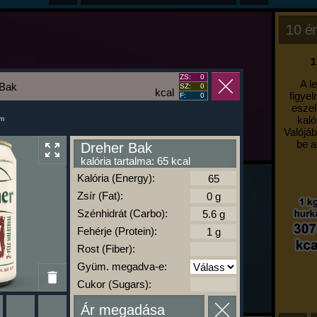
10 ér
1
ZS:
0
A l
 Bak
SZ:
0
kcal
figyel
F:
0
eszel
kaló
um
Valójáb
be a
Dreher Bak
kalória tartalma: 65 kcal
Kalória (Energy):
Zsír (Fat):
Szénhidrát (Carbo):
Fehérje (Protein):
Rost (Fiber):
Gyüm. megadva-e:
Cukor (Sugars):
Ár megadása