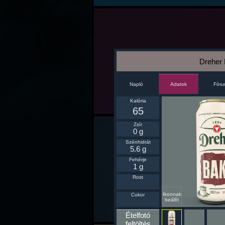
Dreher
Napló
Fór
Adatok
Kalória
65
Zsír
0 g
Szénhidrát
5.6 g
Fehérje
1 g
Rost
Ikonnak
Cukor
beállít
Ételfotó
feltöltés