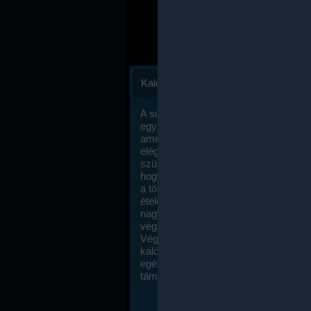
Kalóriaszámlálás
A sikeres fogyás titka valójában igen
egyszerű: égess több energiát, mint
amennyit beviszel. Természetesen e
elég nagy fegyelemre és akaraterőre
szükség, de meglepődve fogod tapasz
hogy a kalóriaszámolás mennyire ru
a többi diétához képest. Itt nincsenek ti
ételek és a megengedett kalóriabevite
nagymértékben növelheted ha testmo
végzel.
Végül, de nem utolsó sorban, a
kalóriaszámolás módszerét a legtöbb
egészségügyi szakorvos ajánlja és
támogatja.
To