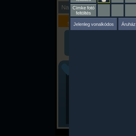
Nap kiértékelése
Címke fotó
feltöltés
Kalória
Szöveges
Szimulátor
Értékelés
Jelenleg vonalkódos
Áruház