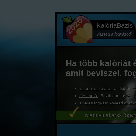
KalóriaBázis
Vezesd a fogyásod!
Ha több kalóriát 
amit beviszel, fo
kalória kalkulátor:
állítsd be c
ételnapló:
rögzítsd mit ettél, s
sikeres fogyás:
kövesd grafik
Mennyit akarsz fogyn