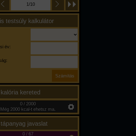
1/10
is testsúly kalkulátor
si év:
ág:
 kalória kereted
0 / 2000
Még 2000 kcal-t ehetsz ma.
 tápanyag javaslat
0
/
67