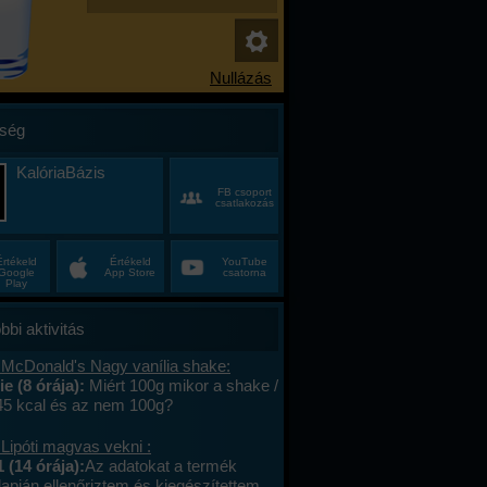
ség
KalóriaBázis
FB csoport
csatlakozás
Értékeld
Értékeld
YouTube
Google
App Store
csatorna
Play
bbi aktivitás
 McDonald's Nagy vanília shake:
e (8 órája):
Miért 100g mikor a shake /
45 kcal és az nem 100g?
Lipóti magvas vekni :
 (14 órája):
Az adatokat a termék
apján ellenőriztem és kiegészítettem.