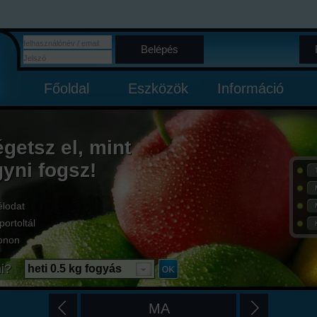
Belépés
Főoldal
Eszközök
Információ
égetsz el, mint
gyni fogsz!
élodat
portoltál
onon
i?
heti 0.5 kg fogyás
MA