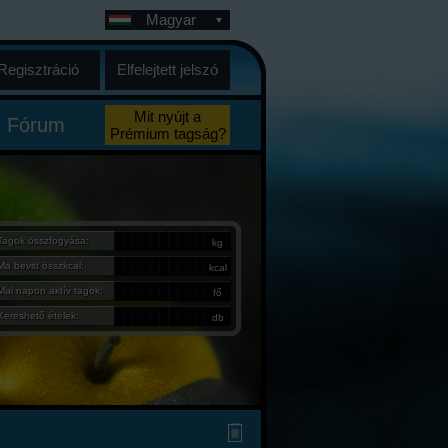
Magyar
Regisztráció
Elfelejtett jelszó
Mit nyújt a
Fórum
Prémium tagság?
Tagok összfogyása:
kg
Ma bevitt összkcal:
kcal
Mai napon aktív tagok:
fő
Kereshető ételek:
db