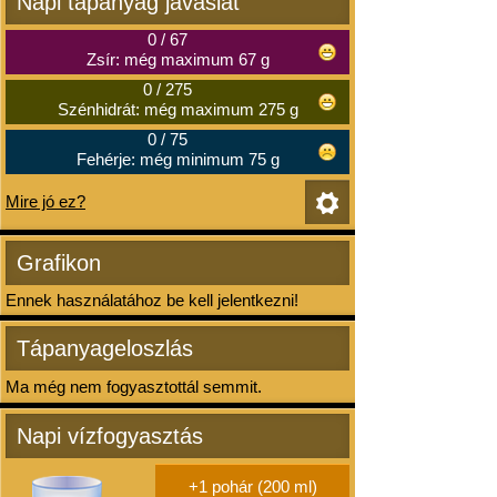
Napi tápanyag javaslat
0
/
67
Zsír: még maximum 67 g
0
/
275
Szénhidrát: még maximum 275 g
0
/
75
Fehérje: még minimum 75 g
Mire jó ez?
Grafikon
Ennek használatához be kell jelentkezni!
Tápanyageloszlás
Ma még nem fogyasztottál semmit.
Napi vízfogyasztás