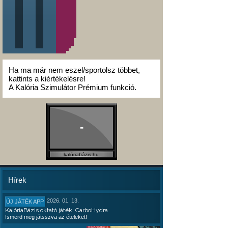
Ha ma már nem eszel/sportolsz többet,
kattints a kiértékelésre!
A Kalória Szimulátor Prémium funkció.
-
kalóriabázis.hu
Hírek
2026. 01. 13.
ÚJ JÁTÉK APP
KalóriaBázis oktató játék: CarboHydra
Ismerd meg játsszva az ételeket!