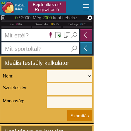
2026.08.08
Bejelentkezés/
Kalória
Bázis
Regisztráció
0
/ 2000. Még
2000
kcal-t ehetsz.
Zsír:
0
/67
Szénhidrát:
0
/275
Fehérje:
0
/75
Ideális testsúly kalkulátor
Nem:
Születési év:
Magasság: