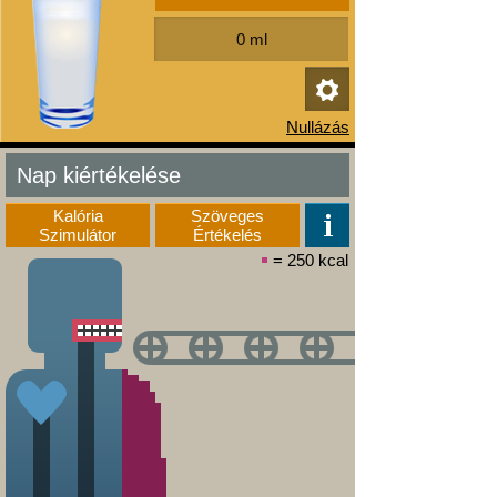
Nap kiértékelése
Kalória
Szöveges
Szimulátor
Értékelés