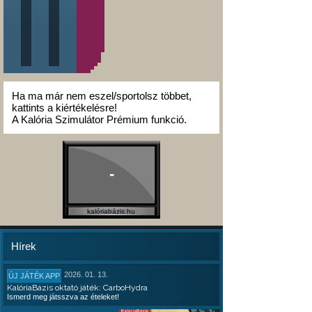
Ha ma már nem eszel/sportolsz többet,
kattints a kiértékelésre!
A Kalória Szimulátor Prémium funkció.
-
kalóriabázis.hu
Hírek
2026. 01. 13.
ÚJ JÁTÉK APP
KalóriaBázis oktató játék: CarboHydra
Ismerd meg játsszva az ételeket!