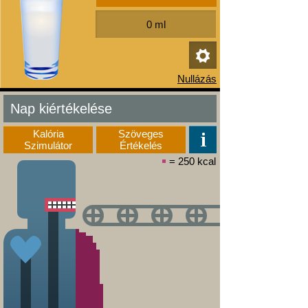
Nap kiértékelése
Kalória
Szöveges
Szimulátor
Értékelés