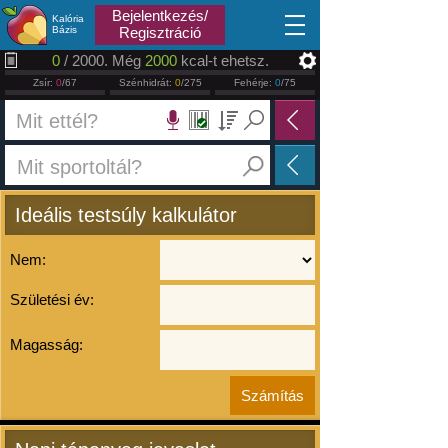
2026.08.07
Bejelentkezés/
Kalória
Bázis
Regisztráció
0
/ 2000. Még
2000
kcal-t ehetsz.
Zsír:
0
/67
Szénhidrát:
0
/275
Fehérje:
0
/75
Ideális testsúly kalkulátor
Nem:
Születési év:
Magasság: