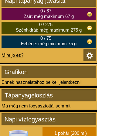
Napi tápanyag javaslat
0
/
67
Zsír: még maximum 67 g
0
/
275
Szénhidrát: még maximum 275 g
0
/
75
Fehérje: még minimum 75 g
Mire jó ez?
Grafikon
Ennek használatához be kell jelentkezni!
Tápanyageloszlás
Ma még nem fogyasztottál semmit.
Napi vízfogyasztás