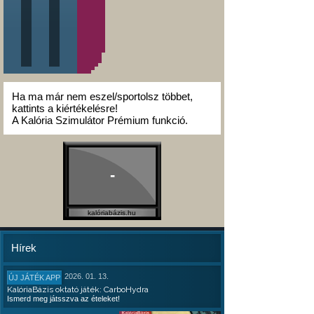
Ha ma már nem eszel/sportolsz többet,
kattints a kiértékelésre!
A Kalória Szimulátor Prémium funkció.
-
kalóriabázis.hu
Hírek
2026. 01. 13.
ÚJ JÁTÉK APP
KalóriaBázis oktató játék: CarboHydra
Ismerd meg játsszva az ételeket!