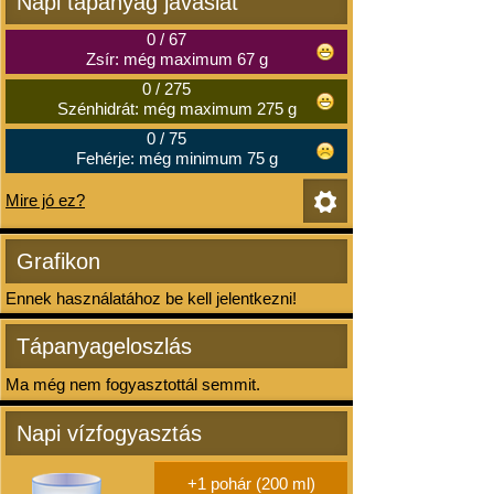
Napi tápanyag javaslat
0
/
67
Zsír: még maximum 67 g
0
/
275
Szénhidrát: még maximum 275 g
0
/
75
Fehérje: még minimum 75 g
Mire jó ez?
Grafikon
Ennek használatához be kell jelentkezni!
Tápanyageloszlás
Ma még nem fogyasztottál semmit.
Napi vízfogyasztás