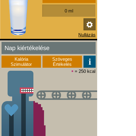
Nap kiértékelése
Kalória
Szöveges
Szimulátor
Értékelés