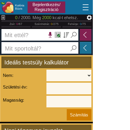
2026.08.08
Bejelentkezés/
Kalória
Bázis
Regisztráció
0
/ 2000. Még
2000
kcal-t ehetsz.
Zsír:
0
/67
Szénhidrát:
0
/275
Fehérje:
0
/75
Ideális testsúly kalkulátor
Nem:
Születési év:
Magasság: