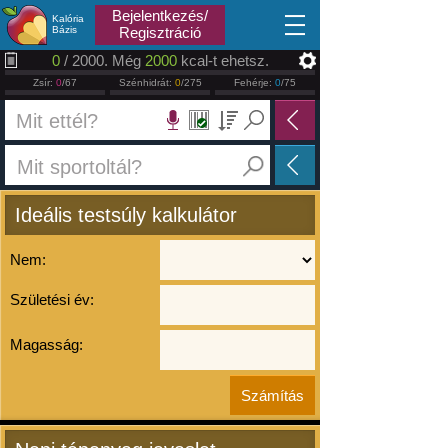
2026.08.07
Bejelentkezés/
Kalória
Bázis
Regisztráció
0
/ 2000. Még
2000
kcal-t ehetsz.
Zsír:
0
/67
Szénhidrát:
0
/275
Fehérje:
0
/75
Ideális testsúly kalkulátor
Nem:
Születési év:
Magasság: