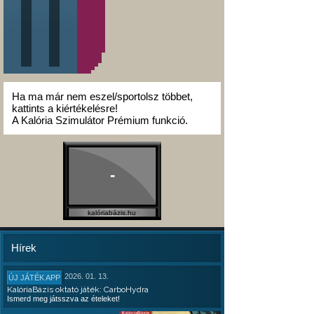
Ha ma már nem eszel/sportolsz többet,
kattints a kiértékelésre!
A Kalória Szimulátor Prémium funkció.
-
kalóriabázis.hu
Hírek
2026. 01. 13.
ÚJ JÁTÉK APP
KalóriaBázis oktató játék: CarboHydra
Ismerd meg játsszva az ételeket!