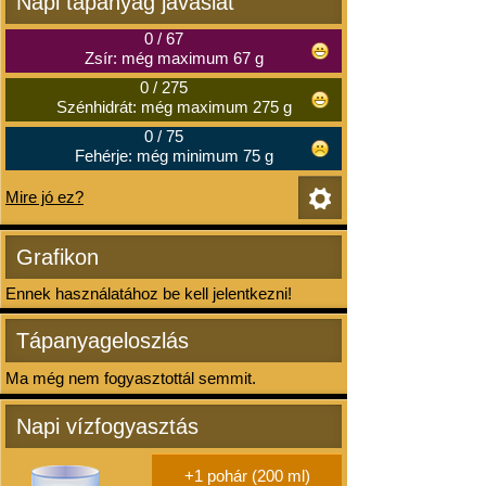
Napi tápanyag javaslat
0
/
67
Zsír: még maximum 67 g
0
/
275
Szénhidrát: még maximum 275 g
0
/
75
Fehérje: még minimum 75 g
Mire jó ez?
Grafikon
Ennek használatához be kell jelentkezni!
Tápanyageloszlás
Ma még nem fogyasztottál semmit.
Napi vízfogyasztás