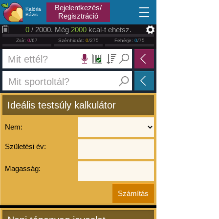
2026.08.07
Bejelentkezés/
Kalória
Bázis
Regisztráció
0
/ 2000. Még
2000
kcal-t ehetsz.
Zsír:
0
/67
Szénhidrát:
0
/275
Fehérje:
0
/75
Ideális testsúly kalkulátor
Nem:
Születési év:
Magasság: