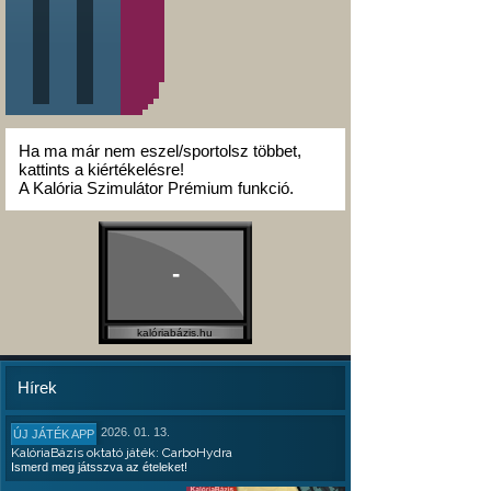
Ha ma már nem eszel/sportolsz többet,
kattints a kiértékelésre!
A Kalória Szimulátor Prémium funkció.
-
kalóriabázis.hu
Hírek
2026. 01. 13.
ÚJ JÁTÉK APP
KalóriaBázis oktató játék: CarboHydra
Ismerd meg játsszva az ételeket!