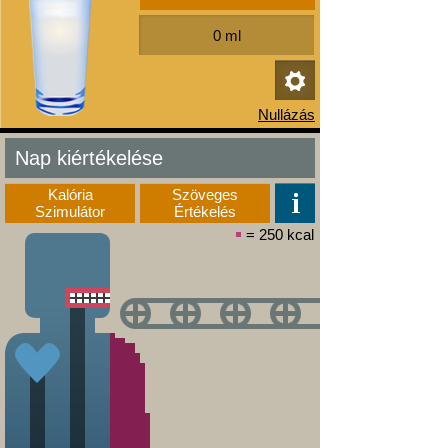
Nap kiértékelése
Kalória
Szöveges
Szimulátor
Értékelés