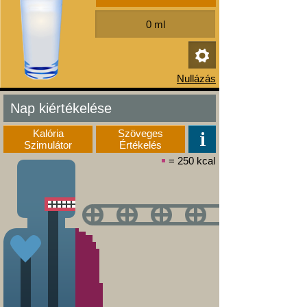
Nap kiértékelése
Kalória
Szöveges
Szimulátor
Értékelés