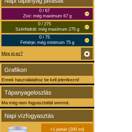
Napi tápanyag javaslat
0
/
67
Zsír: még maximum 67 g
0
/
275
Szénhidrát: még maximum 275 g
0
/
75
Fehérje: még minimum 75 g
Mire jó ez?
Grafikon
Ennek használatához be kell jelentkezni!
Tápanyageloszlás
Ma még nem fogyasztottál semmit.
Napi vízfogyasztás