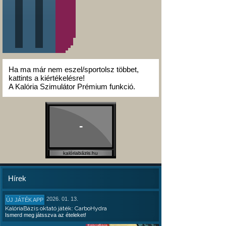
Ha ma már nem eszel/sportolsz többet,
kattints a kiértékelésre!
A Kalória Szimulátor Prémium funkció.
-
kalóriabázis.hu
Hírek
2026. 01. 13.
ÚJ JÁTÉK APP
KalóriaBázis oktató játék: CarboHydra
Ismerd meg játsszva az ételeket!