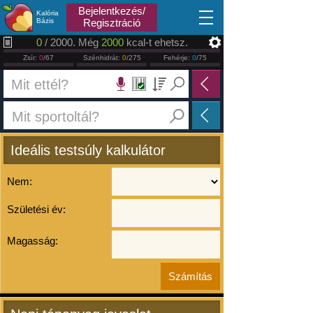
2026.08.07
Bejelentkezés/
Kalória
Bázis
Regisztráció
0
/ 2000. Még
2000
kcal-t ehetsz.
Zsír:
0
/67
Szénhidrát:
0
/275
Fehérje:
0
/75
Ideális testsúly kalkulátor
Nem:
Születési év:
Magasság: